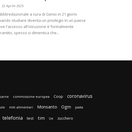
-
22 Aprile 2025
bbliredazionale a cura di Genio in 21 giorni
ando studiare diventa un privilegio In un paese
ve l'accesso all'istruzione è formalmente
rantito, spesso si dimentica che...
coronavirus
Coop
carne
commissione europea
Monsanto
Ogm
lute
miti alimentari
pasta
telefonia
tim
test
zucchero
Ue