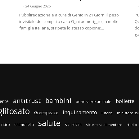
-
24 Giugno 2025
Pubbliredazionale a cura di Genio in 21 Giorni Il peso
Pu
invisibile dei compiti a casa Ogni pomeriggio, in molte
Qu
famiglie italiane, si ripete lo stesso copione:...
do
ga
bambini
antitrust
bollette
ente
benessere animale
glifosato
inquinamento
Greenpeace
listeria
ministero sa
salute
ritiro
salmonella
sicurezza
sicurezza alimentare
studio