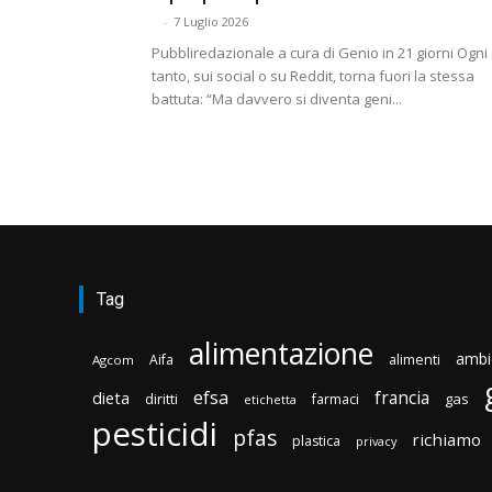
-
7 Luglio 2026
Pubbliredazionale a cura di Genio in 21 giorni Ogni
tanto, sui social o su Reddit, torna fuori la stessa
battuta: “Ma davvero si diventa geni...
Tag
alimentazione
ambi
Aifa
alimenti
Agcom
efsa
francia
dieta
diritti
gas
farmaci
etichetta
pesticidi
pfas
richiamo
plastica
privacy