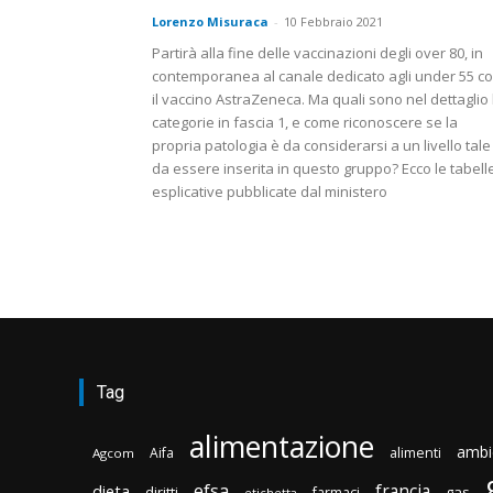
Lorenzo Misuraca
-
10 Febbraio 2021
Partirà alla fine delle vaccinazioni degli over 80, in
contemporanea al canale dedicato agli under 55 c
il vaccino AstraZeneca. Ma quali sono nel dettaglio 
categorie in fascia 1, e come riconoscere se la
propria patologia è da considerarsi a un livello tale
da essere inserita in questo gruppo? Ecco le tabell
esplicative pubblicate dal ministero
Tag
alimentazione
ambi
Aifa
alimenti
Agcom
efsa
francia
dieta
diritti
gas
farmaci
etichetta