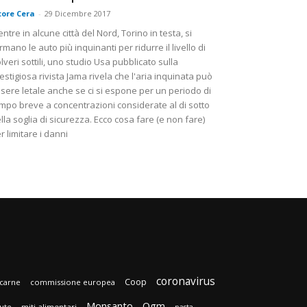
tore Cera
-
29 Dicembre 2017
ntre in alcune città del Nord, Torino in testa, si
rmano le auto più inquinanti per ridurre il livello di
lveri sottili, uno studio Usa pubblicato sulla
estigiosa rivista Jama rivela che l'aria inquinata può
sere letale anche se ci si espone per un periodo di
mpo breve a concentrazioni considerate al di sotto
lla soglia di sicurezza. Ecco cosa fare (e non fare)
r limitare i danni
coronavirus
Coop
carne
commissione europea
Monsanto
Ogm
lute
miti alimentari