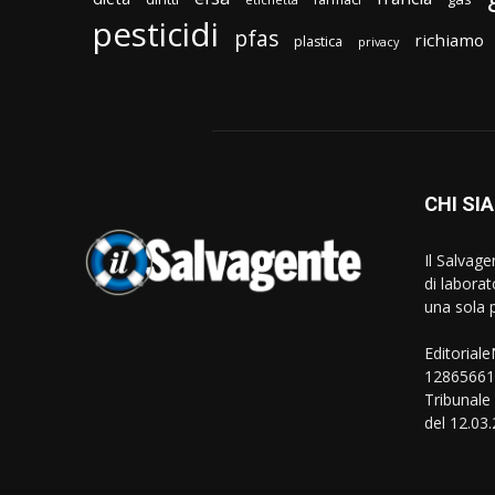
pesticidi
pfas
richiamo
plastica
privacy
CHI SI
Il Salvag
di laborat
una sola p
Editorial
128656610
Tribunale
del 12.03