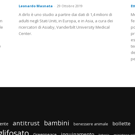
Leonardo Masnata
-
29 Ottobre 2019
Et
A dirlo è uno studio a partire dai dati di 1,4 milioni di
Me
on
adulti negli Stati Uniti, in Europa, e in Asia, a cura dei
fe
le
ricercatori di Asiaby, Vanderbilt University Medical
po
Center.
pr
es
e
te
de
pe
bambini
antitrust
bollette
ente
benessere animale
glifosato
inquinamento
Greenpeace
listeria
ministero sa