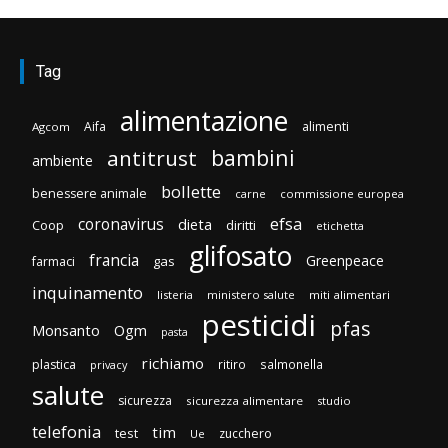
Tag
alimentazione
Aifa
alimenti
Agcom
bambini
antitrust
ambiente
bollette
benessere animale
carne
commissione europea
efsa
coronavirus
dieta
Coop
diritti
etichetta
glifosato
francia
Greenpeace
gas
farmaci
inquinamento
listeria
ministero salute
miti alimentari
pesticidi
pfas
Monsanto
Ogm
pasta
richiamo
plastica
ritiro
salmonella
privacy
salute
sicurezza
sicurezza alimentare
studio
telefonia
tim
test
zucchero
Ue