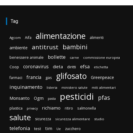
Tag
alimentazione
Aifa
alimenti
Agcom
bambini
antitrust
ambiente
bollette
benessere animale
carne
commissione europea
efsa
coronavirus
dieta
Coop
diritti
etichetta
glifosato
francia
Greenpeace
gas
farmaci
inquinamento
listeria
ministero salute
miti alimentari
pesticidi
pfas
Monsanto
Ogm
pasta
richiamo
plastica
ritiro
salmonella
privacy
salute
sicurezza
sicurezza alimentare
studio
telefonia
tim
test
zucchero
Ue