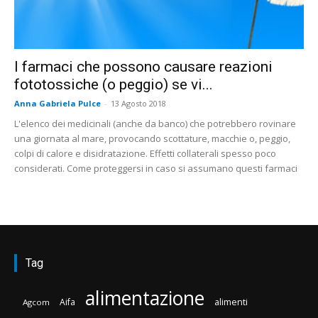
I farmaci che possono causare reazioni
fototossiche (o peggio) se vi...
Anna Gabriela Pulce
-
13 Agosto 2018
L'elenco dei medicinali (anche da banco) che potrebbero rovinare
una giornata al mare, provocando scottature, macchie o, peggio,
colpi di calore e disidratazione. Effetti collaterali spesso poco
considerati. Come proteggersi in caso si assumano questi farmaci
Tag
alimentazione
Aifa
alimenti
Agcom