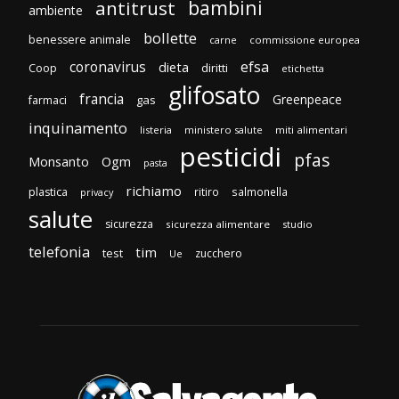
bambini
antitrust
ambiente
bollette
benessere animale
carne
commissione europea
efsa
coronavirus
dieta
diritti
Coop
etichetta
glifosato
francia
Greenpeace
gas
farmaci
inquinamento
listeria
ministero salute
miti alimentari
pesticidi
pfas
Monsanto
Ogm
pasta
richiamo
plastica
ritiro
salmonella
privacy
salute
sicurezza
sicurezza alimentare
studio
telefonia
tim
test
zucchero
Ue