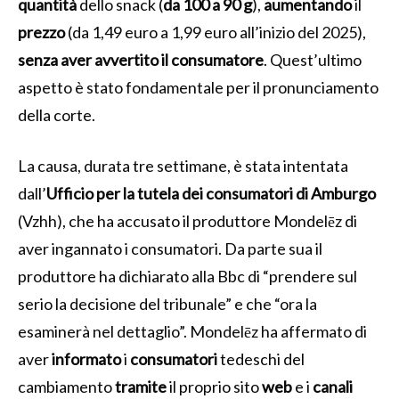
quantità
dello snack (
da 100 a 90 g
),
aumentando
il
prezzo
(da 1,49 euro a 1,99 euro all’inizio del 2025),
senza aver avvertito il consumatore
. Quest’ultimo
aspetto è stato fondamentale per il pronunciamento
della corte.
La causa, durata tre settimane, è stata intentata
dall’
Ufficio per la tutela dei consumatori di Amburgo
(Vzhh), che ha accusato il produttore Mondelēz di
aver ingannato i consumatori. Da parte sua il
produttore ha dichiarato alla Bbc di “prendere sul
serio la decisione del tribunale” e che “ora la
esaminerà nel dettaglio”. Mondelēz ha affermato di
aver
informato
i
consumatori
tedeschi del
cambiamento
tramite
il proprio sito
web
e i
canali