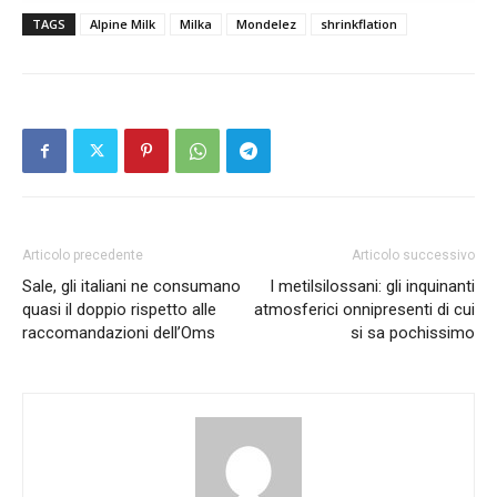
TAGS
Alpine Milk
Milka
Mondelez
shrinkflation
Articolo precedente
Articolo successivo
Sale, gli italiani ne consumano
I metilsilossani: gli inquinanti
quasi il doppio rispetto alle
atmosferici onnipresenti di cui
raccomandazioni dell’Oms
si sa pochissimo