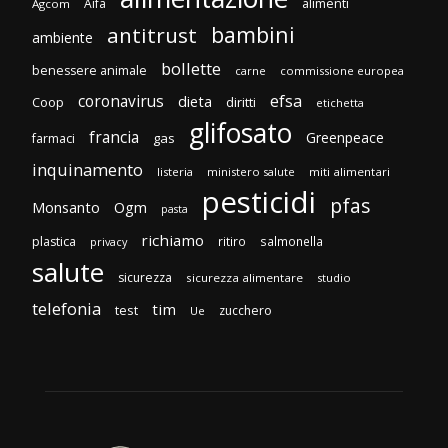
Aifa
alimenti
Agcom
bambini
antitrust
ambiente
bollette
benessere animale
carne
commissione europea
efsa
coronavirus
dieta
Coop
diritti
etichetta
glifosato
francia
Greenpeace
gas
farmaci
inquinamento
listeria
ministero salute
miti alimentari
pesticidi
pfas
Monsanto
Ogm
pasta
richiamo
plastica
ritiro
salmonella
privacy
salute
sicurezza
sicurezza alimentare
studio
telefonia
tim
test
zucchero
Ue