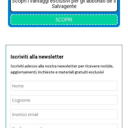
Scopri i vantaggi esclusivi per gli abbonati de Il
Salvagente
SCOPRI
Iscriviti alla newsletter
Iscriviti adesso alla nostra newsletter per ricevere notizie,
aggiornamenti, inchieste e materiali gratuiti esclusivi
Nome
*
Nom
Cogn
Email
*
Inseri
email
Conf