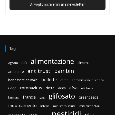
Tag
alimentazione
Aifa
alimenti
Agcom
bambini
antitrust
ambiente
bollette
benessere animale
carne
commissione europea
efsa
coronavirus
dieta
Coop
diritti
etichetta
glifosato
francia
Greenpeace
gas
farmaci
inquinamento
listeria
ministero salute
miti alimentari
pesticidi
pfas