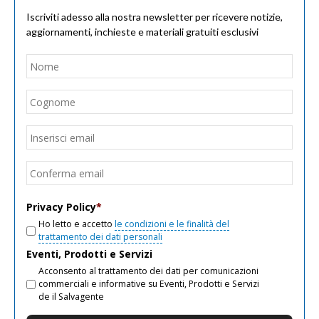
Iscriviti adesso alla nostra newsletter per ricevere notizie,
aggiornamenti, inchieste e materiali gratuiti esclusivi
Nome
*
Nom
Cogn
Email
*
Inseri
email
Conf
email
Privacy Policy
*
Ho letto e accetto
le condizioni e le finalità del
trattamento dei dati personali
Eventi, Prodotti e Servizi
Acconsento al trattamento dei dati per comunicazioni
commerciali e informative su Eventi, Prodotti e Servizi
de il Salvagente