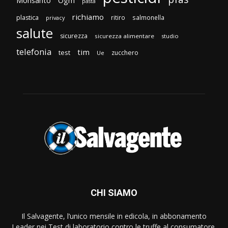
Monsanto
Ogm
pasta
richiamo
plastica
ritiro
salmonella
privacy
salute
sicurezza
sicurezza alimentare
studio
telefonia
tim
test
zucchero
Ue
CHI SIAMO
Il Salvagente, l’unico mensile in edicola, in abbonamento
Leader nei Test di laboratorio contro le truffe al consumatore.