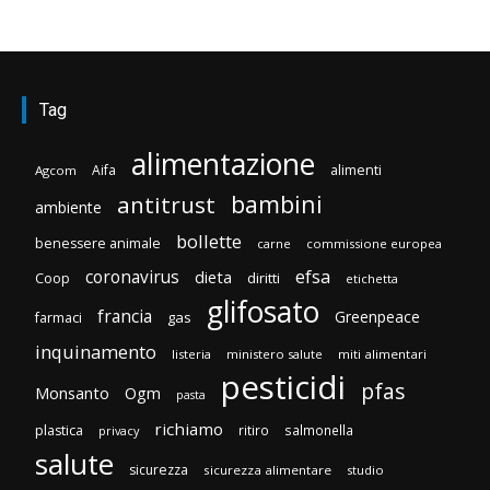
Tag
alimentazione
Aifa
alimenti
Agcom
bambini
antitrust
ambiente
bollette
benessere animale
carne
commissione europea
efsa
coronavirus
dieta
diritti
Coop
etichetta
glifosato
francia
Greenpeace
gas
farmaci
inquinamento
listeria
ministero salute
miti alimentari
pesticidi
pfas
Monsanto
Ogm
pasta
richiamo
plastica
ritiro
salmonella
privacy
salute
sicurezza
sicurezza alimentare
studio