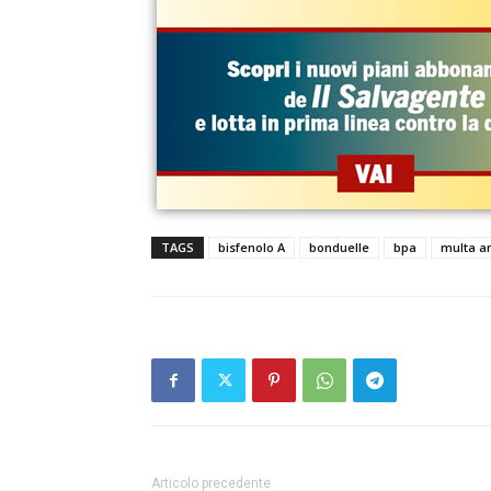
TAGS
bisfenolo A
bonduelle
bpa
multa an
Articolo precedente