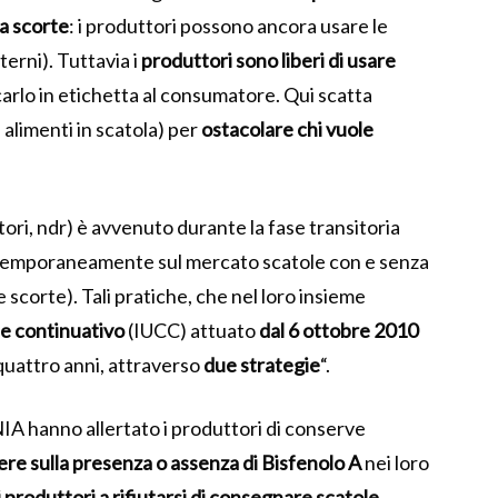
va scorte
: i produttori possono ancora usare le
terni). Tuttavia i
produttori sono liberi di usare
arlo in etichetta al consumatore. Qui scatta
i alimenti in scatola) per
ostacolare chi vuole
ori, ndr) è avvenuto durante la fase transitoria
temporaneamente sul mercato scatole con e senza
ne scorte). Tali pratiche, che nel loro insieme
e continuativo
(IUCC) attuato
dal 6 ottobre 2010
i quattro anni, attraverso
due
strategie
“.
IA hanno allertato i produttori di conserve
e sulla presenza o assenza di Bisfenolo A
nei loro
 produttori a rifiutarsi di consegnare scatole