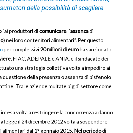
onsumatori della possibilità di scegliere
o
“ai produttori di
comunicare
l’
assenza
di
no
) nei loro contenitori alimentari”. Per questo
to
per complessivi
20 milioni di euro
ha sanzionato
viere
, FIAC, ADEPALE e ANIA, e il sindacato dei
tuato una strategia collettiva volta a impedire ai
a questione della presenza o assenza di bisfenolo
lattine. Tra le aziende multate big di settore come
intesa volta a restringere la concorrenza a danno
na
legge il 24 dicembre 2012 volta a sospendere
ri alimentari dal 1° gennaio 2015.
Nel periodo di