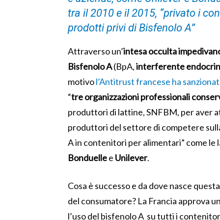
tra il 2010 e il 2015, “privato i c
prodotti privi di Bisfenolo A”
Attraverso un’
intesa
occulta
impedivan
Bisfenolo
A
(BpA,
interferente endocri
motivo
l’Antitrust francese ha sanziona
“
tre organizzazioni professionali conser
produttori di lattine, SNFBM, per aver at
produttori del settore di competere sull
A in contenitori per alimentari” come le 
Bonduelle
e
Unilever
.
Cosa è successo e da dove nasce questa 
del consumatore? La Francia approva u
l’uso del bisfenolo A su tutti i contenito