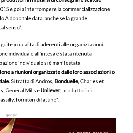
015 e poi a interrompere la commercializzazione
lo A dopo tale data, anche se la grande
tal senso”.
eguite in qualità di aderenti alle organizzazioni
one individuale all’intesa è stata ritenuta
azione individuale si è manifestata
one a riunioni organizzate dalle loro associazioni o
ziale
.
Si tratta di Andros,
Bonduelle
, Charles et
y, General Mills e
Unilever
, produttori di
lly, fornitori di lattine”.
sponsor