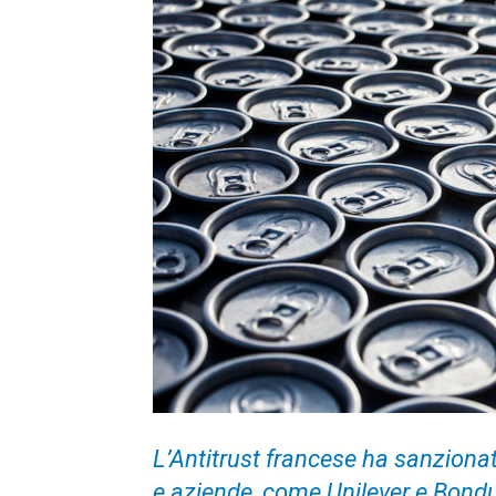
L’Antitrust francese ha sanzionat
e aziende, come Unilever e Bondu