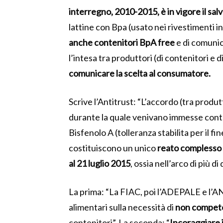
interregno, 2010-2015, è in vigore il sal
lattine con Bpa (usato nei rivestimenti in
anche contenitori BpA free
e di comunic
l’intesa tra produttori (di contenitori e d
comunicare la scelta al consumatore.
Scrive l’Antitrust: “
L’accordo (tra produtt
durante la quale venivano immesse con
Bisfenolo A (tolleranza stabilita per il fi
costituiscono un unico
reato complesso 
al 21 luglio 2015
, ossia nell’arco di più d
La prima: “
La FIAC, poi l’ADEPALE e l’AN
alimentari sulla necessità di
non competer
contenitori”. La seconda: “
Incoraggiare i