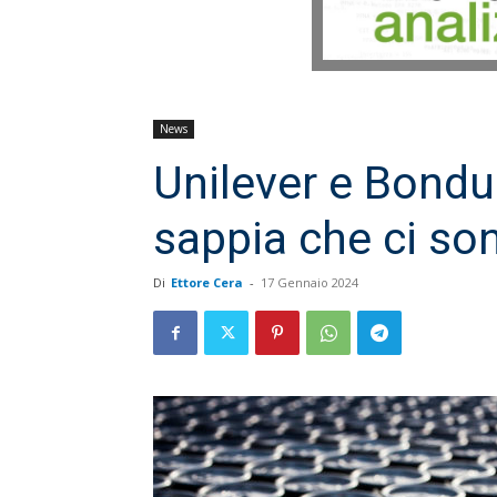
News
Unilever e Bondu
sappia che ci so
Di
Ettore Cera
-
17 Gennaio 2024