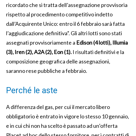
ricordato che si tratta dell’assegnazione provvisoria
rispetto al procedimento competitivo indetto
dall’Acquirente Unico: entro il 6 febbraio sarà fatta
l’aggiudicazione definitiva”. Gli altri lotti sono stati
assegnati provvisoriamente a
Edison (4 lotti), Illumia
(3), Iren (2), A2A (2), Eon (1).
I risultati definitivi e la
composizione geografica delle assegnazioni,
saranno rese pubbliche a febbraio.
Perché le aste
A differenza del gas, per cui il mercato libero
obbligatorio è entrato in vigore lo stesso 10 gennaio,
e in cui chi non ha scelto è passato ad un’offerta
Placet ad hoc dello stesso fornitore, per i contratti di