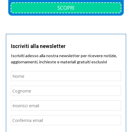
SCOPRI
Iscriviti alla newsletter
Iscriviti adesso alla nostra newsletter per ricevere notizie,
aggiornamenti, inchieste e materiali gratuiti esclusivi
Nome
*
Nom
Cogn
Email
*
Inseri
email
Conf
email