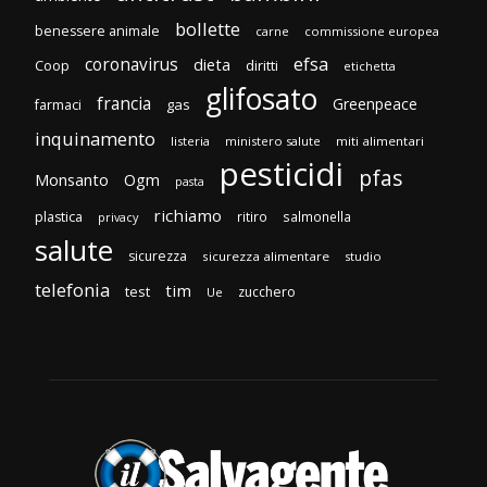
bollette
benessere animale
carne
commissione europea
efsa
coronavirus
dieta
Coop
diritti
etichetta
glifosato
francia
Greenpeace
gas
farmaci
inquinamento
listeria
ministero salute
miti alimentari
pesticidi
pfas
Monsanto
Ogm
pasta
richiamo
plastica
ritiro
salmonella
privacy
salute
sicurezza
sicurezza alimentare
studio
telefonia
tim
test
zucchero
Ue