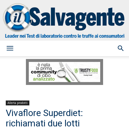
il
Salvagente
Allerta prodotti
Vivaflore Superdiet:
richiamati due lotti