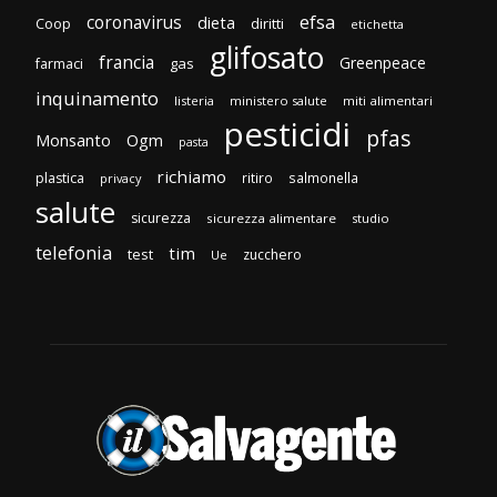
efsa
coronavirus
dieta
Coop
diritti
etichetta
glifosato
francia
Greenpeace
gas
farmaci
inquinamento
listeria
ministero salute
miti alimentari
pesticidi
pfas
Monsanto
Ogm
pasta
richiamo
plastica
ritiro
salmonella
privacy
salute
sicurezza
sicurezza alimentare
studio
telefonia
tim
test
zucchero
Ue