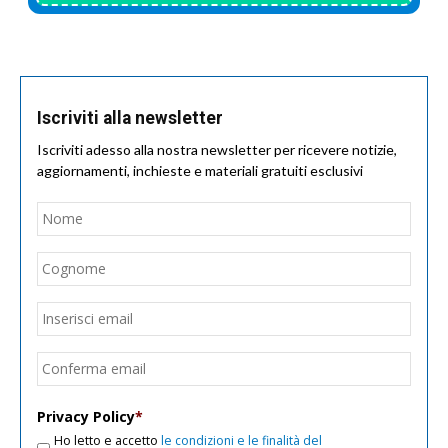
Iscriviti alla newsletter
Iscriviti adesso alla nostra newsletter per ricevere notizie,
aggiornamenti, inchieste e materiali gratuiti esclusivi
Nome
*
Nom
Cogn
Email
*
Inseri
email
Conf
email
Privacy Policy
*
Ho letto e accetto
le condizioni e le finalità del