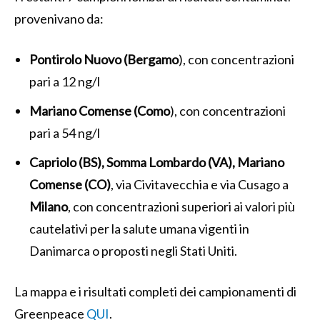
provenivano da:
Pontirolo Nuovo (Bergamo
), con concentrazioni
pari a 12 ng/l
Mariano Comense (Como
), con concentrazioni
pari a 54 ng/l
Capriolo (BS), Somma Lombardo (VA), Mariano
Comense
(CO)
, via Civitavecchia e via Cusago a
Milano
, con concentrazioni superiori ai valori più
cautelativi per la salute umana vigenti in
Danimarca o proposti negli Stati Uniti.
La mappa e i risultati completi dei campionamenti di
Greenpeace
QUI
.