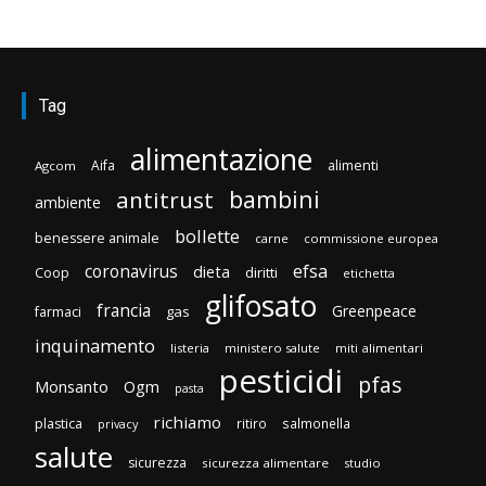
Tag
alimentazione
Aifa
alimenti
Agcom
bambini
antitrust
ambiente
bollette
benessere animale
carne
commissione europea
efsa
coronavirus
dieta
diritti
Coop
etichetta
glifosato
francia
Greenpeace
gas
farmaci
inquinamento
listeria
ministero salute
miti alimentari
pesticidi
pfas
Monsanto
Ogm
pasta
richiamo
plastica
ritiro
salmonella
privacy
salute
sicurezza
sicurezza alimentare
studio