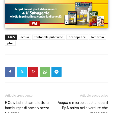
TAGS
acqua
fontanelle pubbliche
Greenpeace
lomardia
pfas
Articolo precedente
Articolo successivo
E.Coli, Lidl richiama lotto di
Acqua e microplastiche, così il
hamburger di bovino razza
BpA arriva nelle verdure che