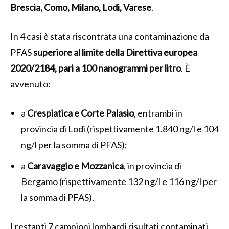
Brescia, Como, Milano, Lodi, Varese
.
In 4 casi è stata riscontrata una contaminazione da
PFAS
superiore al limite della Direttiva europea
2020/2184, pari a 100 nanogrammi per litro
. È
avvenuto:
a
Crespiatica e Corte Palasio
, entrambi in
provincia di Lodi (rispettivamente 1.840 ng/l e 104
ng/l per la somma di PFAS);
a
Caravaggio e Mozzanica
, in provincia di
Bergamo (rispettivamente 132 ng/l e 116 ng/l per
la somma di PFAS).
I restanti 7 campioni lombardi risultati contaminati