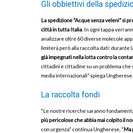
Gli obbiettivi della spedizi
La spedizione “Acque senza veleni” si pr
città in tutta Italia
. In ogni tappa verran
analizzare oltre 60 diverse molecole app
limiterà però alla raccolta dati: durante 
già impegnati nella lotta contro la cont
cittadini e cittadine su un problema ch
media internazionali” spiega Ungherese
La raccolta fondi
“Le nostre ricerche saranno fondament
più pericolose che abbia mai colpito il n
con urgenza” continua Ungherese, “
Ma p