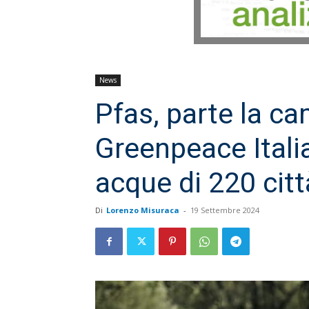
News
Pfas, parte la c
Greenpeace Itali
acque di 220 citt
Di
Lorenzo Misuraca
-
19 Settembre 2024