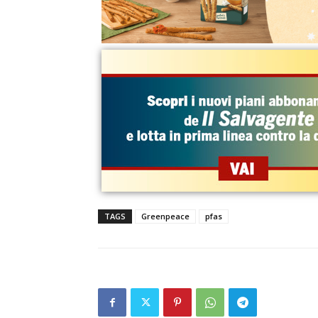
TAGS
Greenpeace
pfas