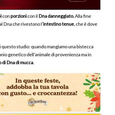
i
con
porzioni
con il
Dna danneggiato.
Alla fine
al Dna che rivestono l’
intestino
tenue
, che è dove
 di questo studio: quando mangiamo una bistecca
onio genetico dell’animale di provenienza ma
in
 di Dna di mucca
.