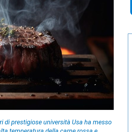
ri di prestigiose università Usa ha messo
alta temperatura della carne rossa e