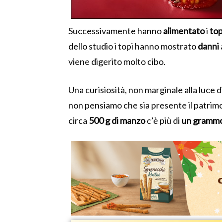
Successivamente hanno
alimentato
i
top
dello studio i
topi hanno mostrato
danni
viene digerito molto cibo.
Una curisiosità, non marginale alla luce
non pensiamo che sia presente il patrim
circa
500 g di manzo
c’è più di
un grammo