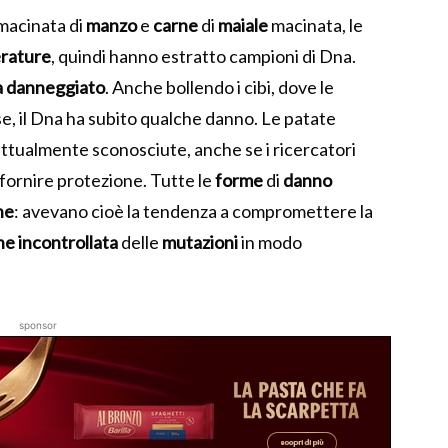
macinata di
manzo
e
carne
di
maiale
macinata, le
erature
, quindi hanno estratto campioni di Dna.
a
danneggiato
.
Anche bollendo i cibi, dove le
, il Dna ha subito qualche danno.
Le patate
attualmente sconosciute, anche se i ricercatori
 fornire protezione. Tutte le
forme
di
danno
he
: avevano cioè la tendenza a compromettere la
ne
incontrollata
delle
mutazioni
in modo
sponsor