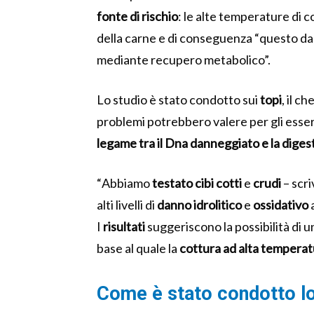
fonte di rischio
: le alte temperature di 
della carne e di conseguenza “
questo d
mediante recupero metabolico”.
Lo studio è stato condotto sui
topi
, il c
problemi potrebbero valere per gli esse
legame tra il Dna danneggiato e la diges
“
Abbiamo
testato
cibi
cotti
e
crudi
– scri
alti livelli di
danno
idrolitico
e
ossidativo
a
I
risultati
suggeriscono la possibilità di
base al quale la
cottura ad alta temperat
Come è stato condotto lo