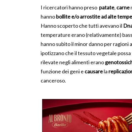
I ricercatori hanno preso
patate
,
carne
hanno
bollite e/o arrostite ad alte temp
Hanno scoperto che tutti avevano il
Dn
temperature erano (relativamente) basse
hanno subito il minor danno per ragioni 
ipotizzano che il tessuto vegetale possa
rilevate negli alimenti erano
genotossic
funzione dei geni e
causare
la
replicazio
canceroso.