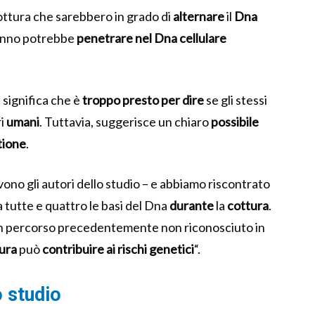
cottura che sarebbero in grado di
alternare
il
Dna
anno potrebbe
penetrare nel Dna cellulare
he significa che è
troppo presto per dire
se gli stessi
ri
umani
.
Tuttavia, suggerisce un chiaro
possibile
tione
.
vono gli autori dello studio – e abbiamo riscontrato
 tutte e quattro le basi del Dna
durante
la
cottura
.
 un percorso precedentemente non riconosciuto in
ura
può
contribuire ai rischi genetici
“.
 studio