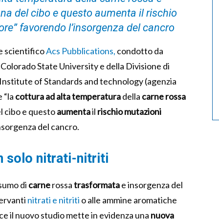
na del cibo e questo aumenta il rischio
ore” favorendo l’insorgenza del cancro
e scientifico
Acs Pubblications,
condotto da
l Colorado State University e della
Divisione di
Institute of Standards and technology (agenzia
 “la
cottura ad alta temperatura
della
carne
rossa
l cibo e questo
aumenta
il
rischio
mutazioni
nsorgenza del cancro.
solo nitrati-nitriti
nsumo di
carne
rossa
trasformata
e insorgenza del
ervanti
nitrati e nitriti
o alle ammine aromatiche
ce il nuovo studio mette in evidenza una
nuova