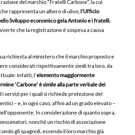
trazione del marchio “Fratelli Carbone”, la cui
 che rappresenta un albero di ulivo,
l’Ufficio
ello Sviluppo economico gela Antonio e i fratelli.
avverte che la registrazione è sospesa a causa
ua richiesta al ministero che il marchio proposto e
re considerati rispettivamente simili tra loro, da
tuale: infatti, l’
elemento maggiormente
ermine ‘Carbone’ è simile alla parte verbale dei
 i servizi per i quali si richiede protezione del
tici – e, in ogni caso, affini ad un grado elevato –
 dell’opponente. In considerazione di quanto sopra,
 consumatori, nonché un rischio di associazione
econdo gli spagnoli, essendo il loro marchio già