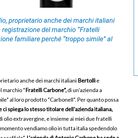
io, proprietario anche dei marchi italiani
a registrazione del marchio “Fratelli
one familiare perché “troppo simile” al
prietario anche dei marchi italiani
Bertolli
e
l marchio “
Fratelli Carbone”,
di un’azienda a
le” al loro prodotto “Carbonell”. Per quanto possa
ci spiega lo stesso titolare dell’azienda italiana,
olio extravergine, e insieme ai miei due fratelli
l momento vendiamo olio in tutta italia spedendolo
a scaffale”.
L’azienda di Antonio Carbone ha sede a