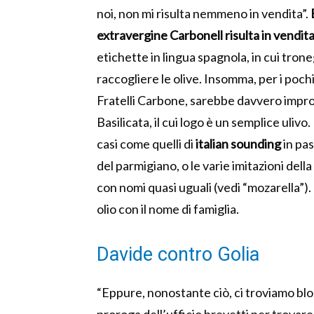
noi, non mi risulta nemmeno in vendita”.
extravergine Carbonell risulta in vendita
etichette in lingua spagnola, in cui trone
raccogliere le olive. Insomma, per i pochi
Fratelli Carbone, sarebbe davvero impro
Basilicata, il cui logo è un semplice uliv
casi come quelli di
italian sounding
in pa
del parmigiano, o le varie imitazioni del
con nomi quasi uguali (vedi “mozarella”
olio con il nome di famiglia.
Davide contro Golia
“Eppure, nonostante ciò, ci troviamo blo