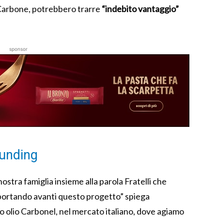
i Carbone, potrebbero trarre
“indebito vantaggio”
sponsor
ounding
ostra famiglia insieme alla parola Fratelli che
o portando avanti questo progetto” spiega
o olio Carbonel, nel mercato italiano, dove agiamo