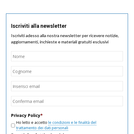
Iscriviti alla newsletter
Iscriviti adesso alla nostra newsletter per ricevere notizie,
aggiornamenti, inchieste e materiali gratuiti esclusivi
Nome
*
Nom
Cogn
Email
*
Inseri
email
Conf
email
Privacy Policy
*
Ho letto e accetto
le condizioni e le finalità del
trattamento dei dati personali