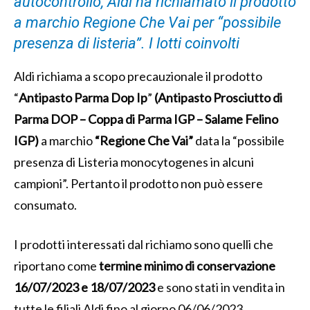
autocontrollo, Aldi ha richiamato il prodotto
a marchio Regione Che Vai per “possibile
presenza di listeria”. I lotti coinvolti
Aldi richiama a scopo precauzionale il prodotto
“
Antipasto Parma Dop Ip
”
(Antipasto Prosciutto di
Parma DOP – Coppa di Parma IGP – Salame Felino
IGP)
a marchio
“Regione Che Vai”
data la “possibile
presenza di Listeria monocytogenes in alcuni
campioni”. Pertanto il prodotto non può essere
consumato.
I prodotti interessati dal richiamo sono quelli che
riportano come
termine minimo di conservazione
16/07/2023 e 18/07/2023
e sono stati in vendita in
tutte le filiali Aldi fino al giorno 06/06/2023.