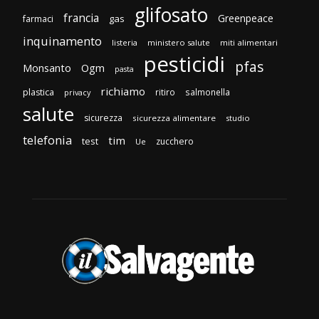
glifosato
francia
Greenpeace
gas
farmaci
inquinamento
listeria
ministero salute
miti alimentari
pesticidi
pfas
Monsanto
Ogm
pasta
richiamo
plastica
ritiro
salmonella
privacy
salute
sicurezza
sicurezza alimentare
studio
telefonia
tim
test
zucchero
Ue