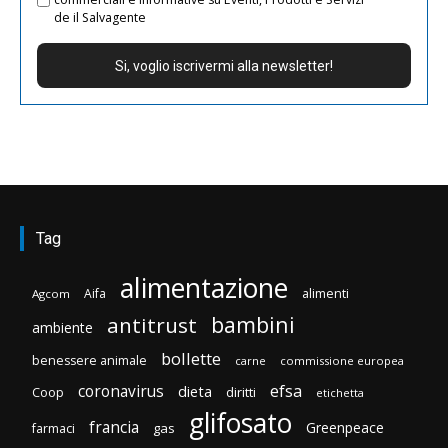
de il Salvagente
Tag
alimentazione
Aifa
alimenti
Agcom
bambini
antitrust
ambiente
bollette
benessere animale
carne
commissione europea
efsa
coronavirus
dieta
diritti
Coop
etichetta
glifosato
francia
Greenpeace
gas
farmaci