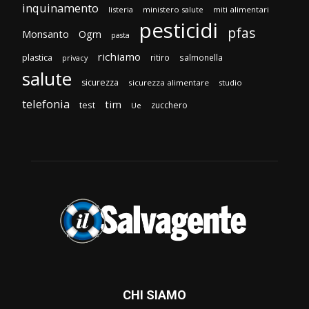
inquinamento
listeria
ministero salute
miti alimentari
pesticidi
pfas
Monsanto
Ogm
pasta
richiamo
plastica
ritiro
salmonella
privacy
salute
sicurezza
sicurezza alimentare
studio
telefonia
tim
test
zucchero
Ue
CHI SIAMO