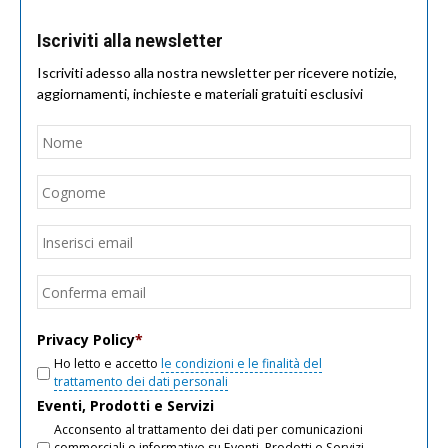
Iscriviti alla newsletter
Iscriviti adesso alla nostra newsletter per ricevere notizie,
aggiornamenti, inchieste e materiali gratuiti esclusivi
Nome
*
Nom
Cogn
Email
*
Inseri
email
Conf
email
Privacy Policy
*
Ho letto e accetto
le condizioni e le finalità del
trattamento dei dati personali
Eventi, Prodotti e Servizi
Acconsento al trattamento dei dati per comunicazioni
commerciali e informative su Eventi, Prodotti e Servizi