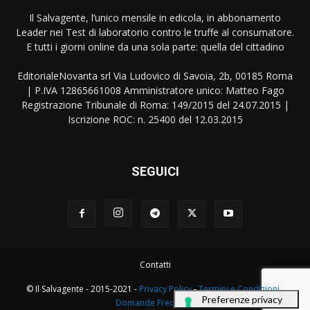
Il Salvagente, l’unico mensile in edicola, in abbonamento
Leader nei Test di laboratorio contro le truffe al consumatore.
E tutti i giorni online da una sola parte: quella del cittadino
EditorialeNovanta srl Via Ludovico di Savoia, 2b, 00185 Roma
| P.IVA 12865661008 Amministratore unico: Matteo Fago
Registrazione Tribunale di Roma: 149/2015 del 24.07.2015 |
Iscrizione ROC: n. 25400 del 12.03.2015
SEGUICI
Contatti
© Il Salvagente - 2015-2021 -
Privacy Policy
-
Termini e Condizioni
-
Domande Frequenti