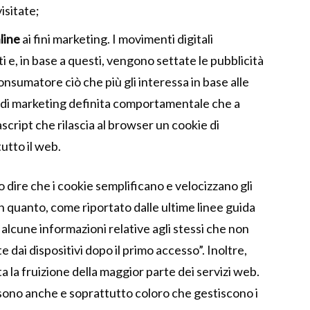
visitate;
line
ai fini marketing. I movimenti digitali
 e, in base a questi, vengono settate le pubblicità
onsumatore ciò che più gli interessa in base alle
a di marketing definita comportamentale che a
script che rilascia al browser un cookie di
utto il web.
 dire che i cookie semplificano e velocizzano gli
 in quanto, come riportato dalle ultime linee guida
alcune informazioni relative agli stessi che non
dai dispositivi dopo il primo accesso”. Inoltre,
a la fruizione della maggior parte dei servizi web.
 sono anche e soprattutto coloro che gestiscono i