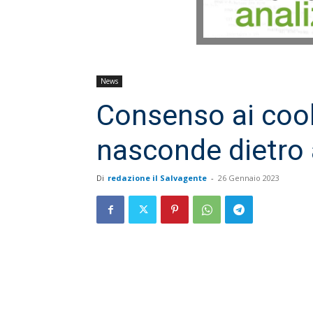
News
Consenso ai cook
nasconde dietro a
Di
redazione il Salvagente
-
26 Gennaio 2023