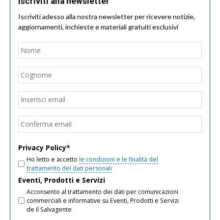
Iscriviti alla newsletter
Iscriviti adesso alla nostra newsletter per ricevere notizie,
aggiornamenti, inchieste e materiali gratuiti esclusivi
Nome
*
Nom
Cogn
Email
*
Inseri
email
Conf
email
Privacy Policy
*
Ho letto e accetto
le condizioni e le finalità del
trattamento dei dati personali
Eventi, Prodotti e Servizi
Acconsento al trattamento dei dati per comunicazioni
commerciali e informative su Eventi, Prodotti e Servizi
de il Salvagente