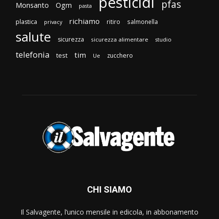
pesticidi
pfas
Monsanto
Ogm
pasta
richiamo
plastica
ritiro
salmonella
privacy
salute
sicurezza
sicurezza alimentare
studio
telefonia
tim
test
zucchero
Ue
CHI SIAMO
Il Salvagente, l’unico mensile in edicola, in abbonamento