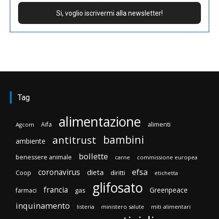
Tag
alimentazione
Aifa
alimenti
Agcom
bambini
antitrust
ambiente
bollette
benessere animale
carne
commissione europea
efsa
coronavirus
dieta
diritti
Coop
etichetta
glifosato
francia
Greenpeace
gas
farmaci
inquinamento
listeria
ministero salute
miti alimentari