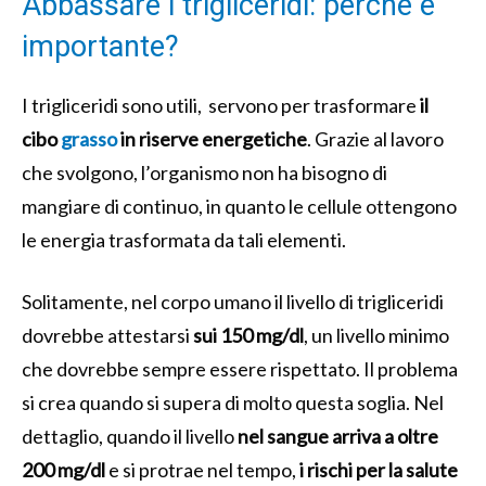
Abbassare i trigliceridi: perché è
importante?
I trigliceridi sono utili, servono per trasformare
il
cibo
grasso
in riserve energetiche
. Grazie al lavoro
che svolgono, l’organismo non ha bisogno di
mangiare di continuo, in quanto le cellule ottengono
le energia trasformata da tali elementi.
Solitamente, nel corpo umano il livello di trigliceridi
dovrebbe attestarsi
sui 150 mg/dl
, un livello minimo
che dovrebbe sempre essere rispettato. Il problema
si crea quando si supera di molto questa soglia. Nel
dettaglio, quando il livello
nel sangue arriva a oltre
200 mg/dl
e si protrae nel tempo,
i rischi per la salute