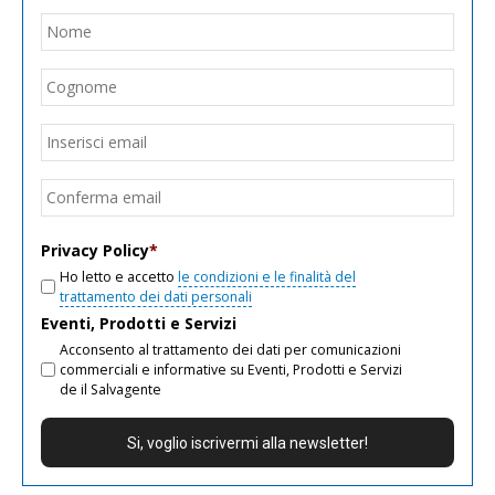
Nome
*
Nom
Cogn
Email
*
Inseri
email
Conf
email
Privacy Policy
*
Ho letto e accetto
le condizioni e le finalità del
trattamento dei dati personali
Eventi, Prodotti e Servizi
Acconsento al trattamento dei dati per comunicazioni
commerciali e informative su Eventi, Prodotti e Servizi
de il Salvagente