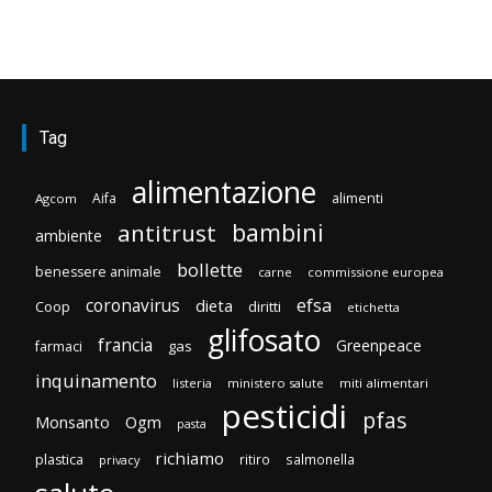
Tag
alimentazione
Aifa
alimenti
Agcom
bambini
antitrust
ambiente
bollette
benessere animale
carne
commissione europea
efsa
coronavirus
dieta
Coop
diritti
etichetta
glifosato
francia
Greenpeace
gas
farmaci
inquinamento
listeria
ministero salute
miti alimentari
pesticidi
pfas
Monsanto
Ogm
pasta
richiamo
plastica
ritiro
salmonella
privacy