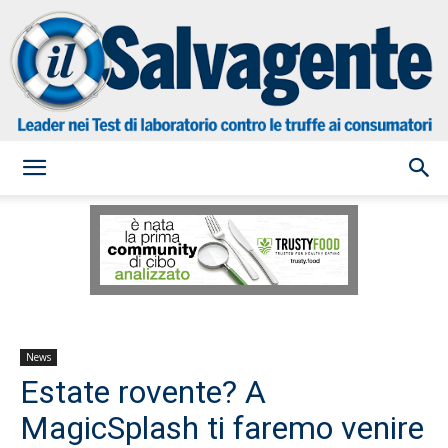
il
Salvagente
News
Estate rovente? A
MagicSplash ti faremo venire