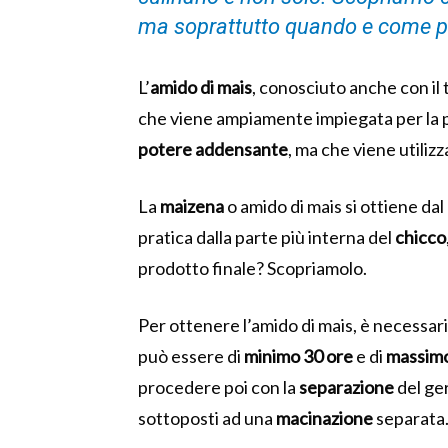
ma soprattutto quando e come può
L’
amido di mais
, conosciuto anche con il
che viene ampiamente impiegata per la 
potere addensante
, ma che viene utiliz
La
maizena
o amido di mais si ottiene dal
pratica dalla parte più interna del
chicco
prodotto finale? Scopriamolo.
Per ottenere l’amido di mais, è necessari
può essere di
minimo 30 ore
e di
massimo
procedere poi con la
separazione
del ge
sottoposti ad una
macinazione
separata