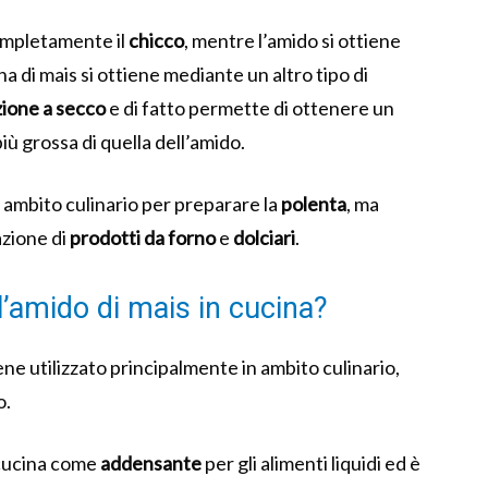
ompletamente il
chicco
, mentre l’amido si ottiene
na di mais si ottiene mediante un altro tipo di
ione a secco
e di fatto permette di ottenere un
iù grossa di quella dell’amido.
 ambito culinario per preparare la
polenta
, ma
azione di
prodotti da forno
e
dolciari
.
l’amido di mais in cucina?
iene utilizzato principalmente in ambito culinario,
o.
n cucina come
addensante
per gli alimenti liquidi ed è