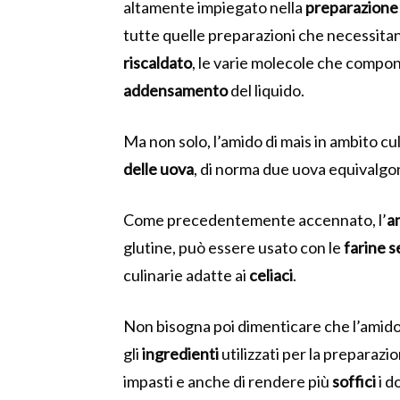
altamente impiegato nella
preparazione
tutte quelle preparazioni che necessit
riscaldato
, le varie molecole che compon
addensamento
del liquido.
Ma non solo, l’amido di mais in ambito c
delle uova
, di norma due uova equivalgo
Come precedentemente accennato, l’
a
glutine, può essere usato con le
farine s
culinarie adatte ai
celiaci
.
Non bisogna poi dimenticare che l’amido 
gli
ingredienti
utilizzati per la preparazio
impasti e anche di rendere più
soffici
i do