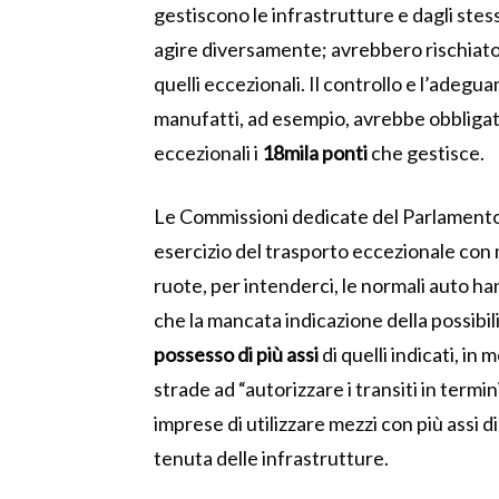
gestiscono le infrastrutture e dagli stessi
agire diversamente; avrebbero rischiato d
quelli eccezionali. Il controllo e l’adegu
manufatti, ad esempio, avrebbe obbligato 
eccezionali i
18mila ponti
che gestisce.
Le Commissioni dedicate del Parlamento 
esercizio del trasporto eccezionale con mez
ruote, per intenderci, le normali auto han
che la mancata indicazione della possibil
possesso di più assi
di quelli indicati, in 
strade ad “autorizzare i transiti in termi
imprese di utilizzare mezzi con più assi di
tenuta delle infrastrutture.