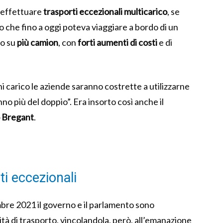
 effettuare
trasporti eccezionali multicarico
, se
o che fino a oggi poteva viaggiare a bordo di un
to su
più camion
, con
forti aumenti di costi
e di
i carico le aziende saranno costrette a utilizzarne
nno più del doppio”. Era insorto così anche il
o Bregant
.
ti eccezionali
mbre 2021 il governo e il parlamento sono
ità di trasporto, vincolandola, però, all’emanazione