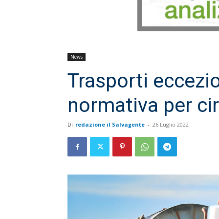
News
Trasporti eccezio
normativa per cir
Di
redazione il Salvagente
-
26 Luglio 2022