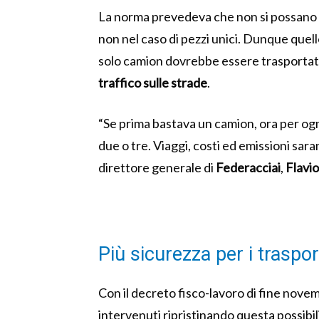
La norma prevedeva che non si possano
non nel caso di pezzi unici. Dunque quell
solo camion dovrebbe essere trasporta
traffico sulle strade
.
“Se prima bastava un camion, ora per ogn
due o tre. Viaggi, costi ed emissioni sara
direttore generale di
Federacciai
,
Flavi
Più sicurezza per i traspor
Con il decreto fisco-lavoro di fine nove
intervenuti ripristinando questa possibil