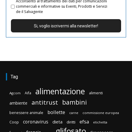
Acconsento al trattamento dei dati per comunicazioni
commerciali e informative su Eventi, Prodotti e Servizi
de il Salvagente
Tag
alimentazione
Aifa
alimenti
Agcom
bambini
antitrust
ambiente
bollette
benessere animale
carne
commissione europea
efsa
coronavirus
dieta
diritti
Coop
etichetta
glifosato