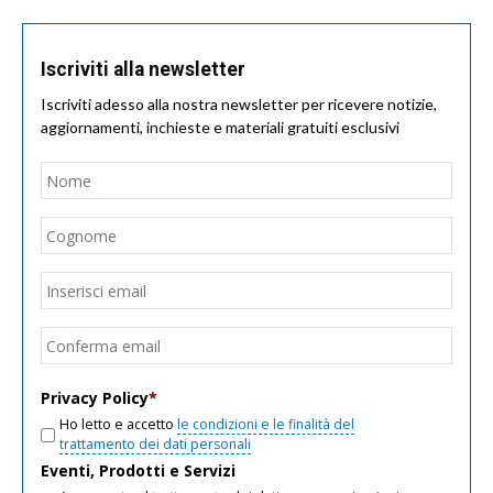
Iscriviti alla newsletter
Iscriviti adesso alla nostra newsletter per ricevere notizie,
aggiornamenti, inchieste e materiali gratuiti esclusivi
Nome
*
Nom
Cogn
Email
*
Inseri
email
Conf
email
Privacy Policy
*
Ho letto e accetto
le condizioni e le finalità del
trattamento dei dati personali
Eventi, Prodotti e Servizi