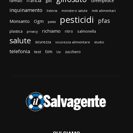
francia
Greenpeace
gas
farmaci
inquinamento
listeria
ministero salute
miti alimentari
pesticidi
pfas
Monsanto
Ogm
pasta
richiamo
plastica
ritiro
salmonella
privacy
salute
sicurezza
sicurezza alimentare
studio
telefonia
tim
test
zucchero
Ue