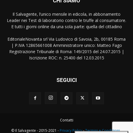
CHI SIAMO
Il Salvagente, l’unico mensile in edicola, in abbonamento
Leader nei Test di laboratorio contro le truffe al consumatore.
E tutti i giorni online da una sola parte: quella del cittadino
EditorialeNovanta srl Via Ludovico di Savoia, 2b, 00185 Roma
| P.IVA 12865661008 Amministratore unico: Matteo Fago
Registrazione Tribunale di Roma: 149/2015 del 24.07.2015 |
Iscrizione ROC: n. 25400 del 12.03.2015
SEGUICI
Contatti
© Il Salvagente - 2015-2021 -
Privacy Policy
-
Termini e Condizioni
-