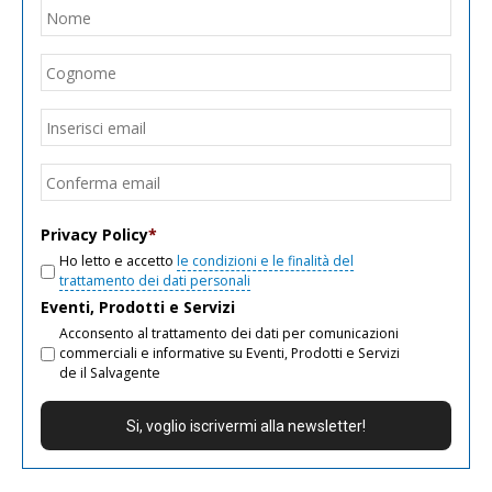
Nome
*
Nom
Cogn
Email
*
Inseri
email
Conf
email
Privacy Policy
*
Ho letto e accetto
le condizioni e le finalità del
trattamento dei dati personali
Eventi, Prodotti e Servizi
Acconsento al trattamento dei dati per comunicazioni
commerciali e informative su Eventi, Prodotti e Servizi
de il Salvagente