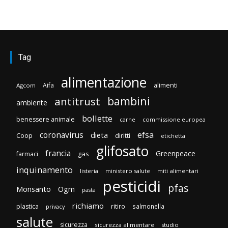
Tag
alimentazione
Aifa
alimenti
Agcom
bambini
antitrust
ambiente
bollette
benessere animale
carne
commissione europea
efsa
coronavirus
dieta
Coop
diritti
etichetta
glifosato
francia
Greenpeace
gas
farmaci
inquinamento
listeria
ministero salute
miti alimentari
pesticidi
pfas
Monsanto
Ogm
pasta
richiamo
plastica
ritiro
salmonella
privacy
salute
sicurezza
sicurezza alimentare
studio