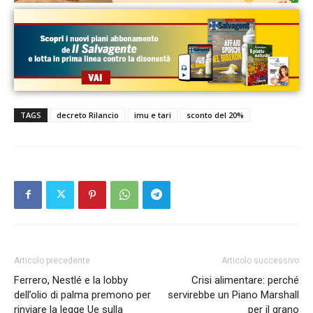
TAGS
decreto Rilancio
imu e tari
sconto del 20%
Articolo precedente
Articolo successivo
Ferrero, Nestlé e la lobby
Crisi alimentare: perché
dell’olio di palma premono per
servirebbe un Piano Marshall
rinviare la legge Ue sulla
per il grano