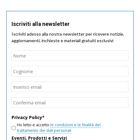
Iscriviti alla newsletter
Iscriviti adesso alla nostra newsletter per ricevere notizie,
aggiornamenti, inchieste e materiali gratuiti esclusivi
Nome
*
Nom
Cogn
Email
*
Inseri
email
Conf
email
Privacy Policy
*
Ho letto e accetto
le condizioni e le finalità del
trattamento dei dati personali
Eventi, Prodotti e Servizi