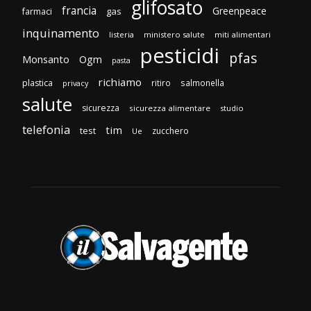
glifosato
francia
Greenpeace
gas
farmaci
inquinamento
listeria
ministero salute
miti alimentari
pesticidi
pfas
Monsanto
Ogm
pasta
richiamo
plastica
ritiro
salmonella
privacy
salute
sicurezza
sicurezza alimentare
studio
telefonia
tim
test
zucchero
Ue