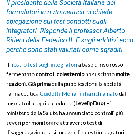
Il presidente della Società italiana dei
formulatori in nutraceutica ci chiede
spiegazione sui test condotti sugli
integratori. Risponde il professor Alberto
Ritieni della Federico II. E sugli additivi ecco
perché sono stati valutati come sgraditi
Il
nostro test sugli integratori
a base di riso rosso
fermentato
contro
il
colesterolo
ha suscitato
molte
reazioni
. Già
prima
della pubblicazione la società
farmaceutica
Guidotti-Menarini ha richiamato
dal
mercato il proprio prodotto (
LevelipDuo
) e il
ministero della Salute ha annunciato controlli più
severi per monitorare attraverso test di
disaggregazione la sicurezza di questi integratori.