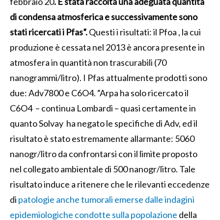
febbraio 20
. È stata raccolta una adeguata quantità
di condensa atmosferica e successivamente sono
stati ricercati i Pfas”.
Questi i risultati: il Pfoa , la cui
produzione è cessata nel 2013 è ancora presente in
atmosfera in quantità non trascurabili (70
nanogrammi/litro). I Pfas attualmente prodotti sono
due: Adv7800 e C6O4. “Arpa ha solo ricercato il
C6O4 – continua Lombardi – quasi certamente in
quanto Solvay ha negato le specifiche di Adv, ed il
risultato è stato estremamente allarmante: 5060
nanogr/litro da confrontarsi con il limite proposto
nel collegato ambientale di 500 nanogr/litro. Tale
risultato induce a ritenere che le rilevanti eccedenze
di
patologie anche tumorali emerse dalle indagini
epidemiologiche condotte sulla popolazione
della