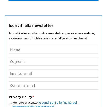
Iscriviti alla newsletter
Iscriviti adesso alla nostra newsletter per ricevere notizie,
aggiornamenti, inchieste e materiali gratuiti esclusivi
Nome
*
Nom
Cogn
Email
*
Inseri
email
Conf
email
Privacy Policy
*
Ho letto e accetto
le condizioni e le finalità del
trattamento dei dati personali