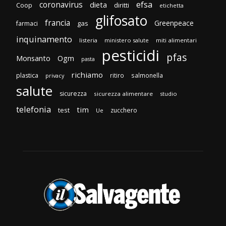
efsa
coronavirus
dieta
Coop
diritti
etichetta
glifosato
francia
Greenpeace
gas
farmaci
inquinamento
listeria
ministero salute
miti alimentari
pesticidi
pfas
Monsanto
Ogm
pasta
richiamo
plastica
ritiro
salmonella
privacy
salute
sicurezza
sicurezza alimentare
studio
telefonia
tim
test
zucchero
Ue