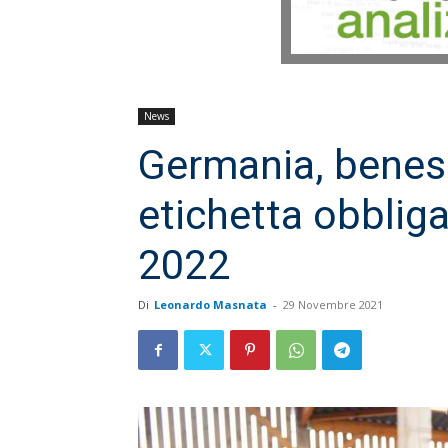
News
Germania, benes
etichetta obbliga
2022
Di
Leonardo Masnata
-
29 Novembre 2021