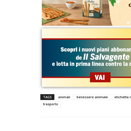
TAGS
animali
benessere animale
etichetta 
trasporto