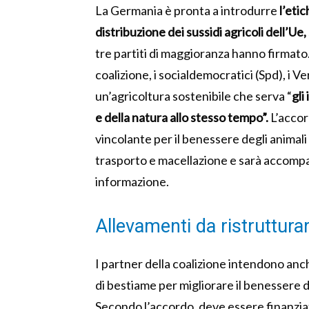
La Germania è pronta a introdurre
l’etic
distribuzione dei sussidi agricoli dell’Ue,
tre partiti di maggioranza hanno firmato
coalizione, i socialdemocratici (Spd), i Ve
un’agricoltura sostenibile che serva “
gli
e della natura allo stesso tempo”.
L’accor
vincolante per il benessere degli animali
trasporto e macellazione e sarà accomp
informazione.
Allevamenti da ristruttur
I partner della coalizione intendono anc
di bestiame per migliorare il benessere de
Secondo l’accordo, deve essere finanzi