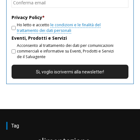
Conf
email
Privacy Policy
*
Ho letto e accetto
le condizioni e le finalità del
trattamento dei dati personali
Eventi, Prodotti e Servizi
Acconsento al trattamento dei dati per comunicazioni
commerciali e informative su Eventi, Prodotti e Servizi
de il Salvagente
Tag