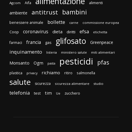
alimentazione
Aifa
alimenti
Agcom
bambini
antitrust
ambiente
bollette
benessere animale
carne
commissione europea
efsa
coronavirus
dieta
Coop
diritti
etichetta
glifosato
francia
Greenpeace
gas
farmaci
inquinamento
listeria
ministero salute
miti alimentari
pesticidi
pfas
Monsanto
Ogm
pasta
richiamo
plastica
ritiro
salmonella
privacy
salute
sicurezza
sicurezza alimentare
studio
telefonia
tim
test
zucchero
Ue