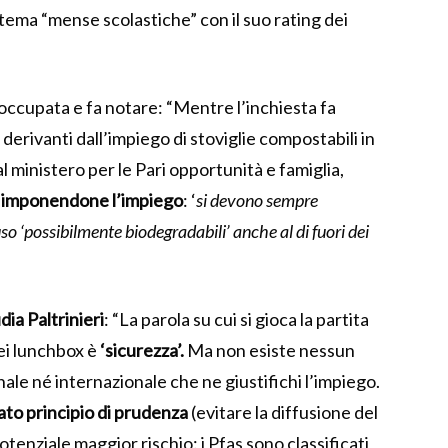
 tema “mense scolastiche” con il suo rating dei
ccupata e fa notare: “Mentre l’inchiesta fa
derivanti dall’impiego di stoviglie compostabili in
al ministero per le Pari opportunità e famiglia,
i
imponendone l’impiego
: ‘
si devono sempre
so ‘possibilmente biodegradabili’ anche al di fuori dei
dia Paltrinieri
: “La parola su cui si gioca la partita
dei lunchbox è
‘sicurezza’.
Ma non esiste nessun
nale né internazionale che ne giustifichi l’impiego.
cato principio di prudenza
(evitare la diffusione del
tenziale maggior rischio: i Pfas sono classificati