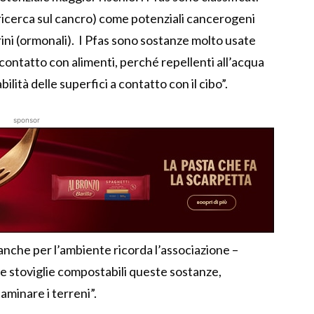
a ricerca sul cancro) come potenziali cancerogeni
ini (ormonali). I Pfas sono sostanze molto usate
l contatto con alimenti, perché repellenti all’acqua
ilità delle superfici a contatto con il cibo”.
sponsor
a anche per l’ambiente ricorda l’associazione –
lle stoviglie compostabili queste sostanze,
minare i terreni”.