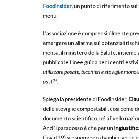
Foodinsider
, un punto di riferimento sul
menu.
L’associazione è comprensibilmente preo
emergere un allarme sui potenziali rischi 
mensa, il ministero della Salute, insieme 
pubblica le Linee guida per i centri estiv
utilizzare posate, bicchieri e stoviglie monou
pasti
’”.
Spiega la presidente di Foodinsider,
Clau
delle stoviglie compostabili, così come 
documento scientifico, né a livello nazio
Anzi il paradosso è che per un
ingiustifi
Covid 19) si espongono i bambini ad un po