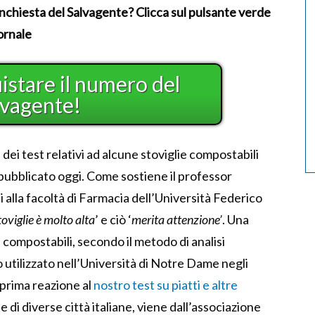
ll’inchiesta del Salvagente? Clicca sul pulsante verde
iornale
uistare il numero del
lvagente!
dei test relativi ad alcune stoviglie compostabili
 pubblicato oggi. Come sostiene il professor
i alla facoltà di Farmacia dell’Università Federico
toviglie è molto alta
’ e ciò ‘
merita attenzione’
. Una
e compostabili, secondo il metodo di analisi
o utilizzato nell’Università di Notre Dame negli
 prima reazione al
nostro test su piatti e altre
e di diverse città italiane, viene dall’associazione