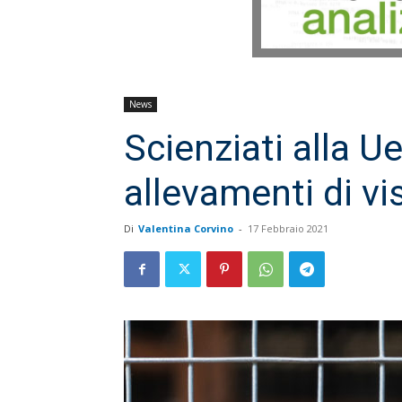
News
Scienziati alla Ue
allevamenti di vi
Di
Valentina Corvino
-
17 Febbraio 2021