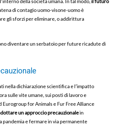
l’interno della società umana. In tal modo,
il futuro
catena di contagio uomo-visone-uomo è
gli sforzi per eliminare, o addirittura
vono diventare un serbatoio per future ricadute di
ecauzionale
i nella dichiarazione scientifica e l’impatto
ra sulle vite umane, sui posti di lavoro e
d Eurogroup for Animals e Fur Free Alliance
adottare un approccio precauzionale
in
la pandemia e fermare in via permanente