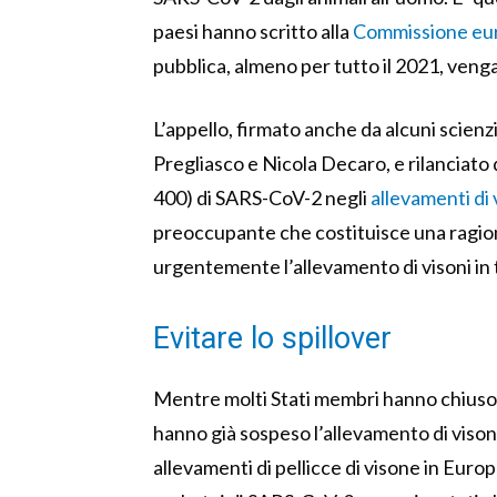
paesi hanno scritto alla
Commissione eu
pubblica, almeno per tutto il 2021, venga
L’appello, firmato anche da alcuni scienzia
Pregliasco e Nicola Decaro, e rilanciato d
400) di SARS-CoV-2 negli
allevamenti di 
preoccupante che costituisce una ragio
urgentemente l’allevamento di visoni in
Evitare lo spillover
Mentre molti Stati membri hanno chiuso i l
hanno già sospeso l’allevamento di vison
allevamenti di pellicce di visone in Eur