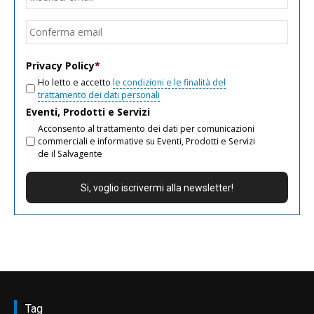
email
Conf
email
Privacy Policy
*
Ho letto e accetto
le condizioni e le finalità del
trattamento dei dati personali
Eventi, Prodotti e Servizi
Acconsento al trattamento dei dati per comunicazioni
commerciali e informative su Eventi, Prodotti e Servizi
de il Salvagente
Tag