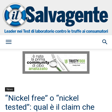
il
Salvagente
News
“Nickel free” o “nickel
tested”: qual è il claim che