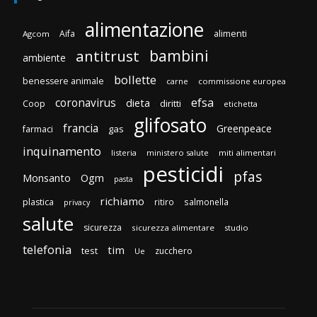
alimentazione
Aifa
alimenti
Agcom
bambini
antitrust
ambiente
bollette
benessere animale
carne
commissione europea
efsa
coronavirus
dieta
diritti
Coop
etichetta
glifosato
francia
Greenpeace
gas
farmaci
inquinamento
listeria
ministero salute
miti alimentari
pesticidi
pfas
Monsanto
Ogm
pasta
richiamo
plastica
ritiro
salmonella
privacy
salute
sicurezza
sicurezza alimentare
studio
telefonia
tim
test
zucchero
Ue