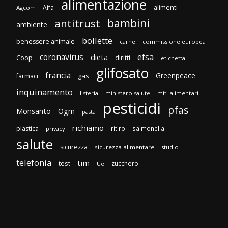
alimentazione
Aifa
alimenti
Agcom
bambini
antitrust
ambiente
bollette
benessere animale
carne
commissione europea
efsa
coronavirus
dieta
Coop
diritti
etichetta
glifosato
francia
Greenpeace
gas
farmaci
inquinamento
listeria
ministero salute
miti alimentari
pesticidi
pfas
Monsanto
Ogm
pasta
richiamo
plastica
ritiro
salmonella
privacy
salute
sicurezza
sicurezza alimentare
studio
telefonia
tim
test
zucchero
Ue