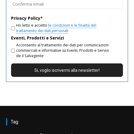
Conf
email
Privacy Policy
*
Ho letto e accetto
le condizioni e le finalità del
trattamento dei dati personali
Eventi, Prodotti e Servizi
Acconsento al trattamento dei dati per comunicazioni
commerciali e informative su Eventi, Prodotti e Servizi
de il Salvagente
Tag