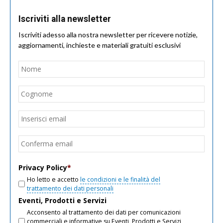
Iscriviti alla newsletter
Iscriviti adesso alla nostra newsletter per ricevere notizie,
aggiornamenti, inchieste e materiali gratuiti esclusivi
Nome
*
Nom
Cogn
Email
*
Inseri
email
Conf
email
Privacy Policy
*
Ho letto e accetto
le condizioni e le finalità del
trattamento dei dati personali
Eventi, Prodotti e Servizi
Acconsento al trattamento dei dati per comunicazioni
commerciali e informative su Eventi, Prodotti e Servizi