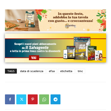
TAGS
data di scadenza
efsa
etichetta
tmc