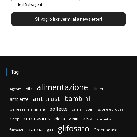
de il Salvagente
Tag
alimentazione
Aifa
alimenti
Agcom
bambini
antitrust
ambiente
bollette
benessere animale
carne
commissione europea
efsa
coronavirus
dieta
diritti
Coop
etichetta
glifosato
francia
Greenpeace
gas
farmaci