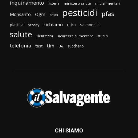
inquinamento
listeria
ministero salute
miti alimentari
pesticidi
pfas
Monsanto
Ogm
pasta
richiamo
plastica
ritiro
salmonella
privacy
salute
sicurezza
sicurezza alimentare
studio
telefonia
tim
test
zucchero
Ue
CHI SIAMO