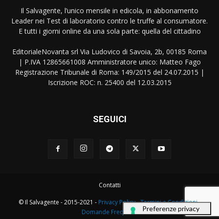
Il Salvagente, l’unico mensile in edicola, in abbonamento
Leader nei Test di laboratorio contro le truffe al consumatore.
E tutti i giorni online da una sola parte: quella del cittadino
EditorialeNovanta srl Via Ludovico di Savoia, 2b, 00185 Roma
| P.IVA 12865661008 Amministratore unico: Matteo Fago
Registrazione Tribunale di Roma: 149/2015 del 24.07.2015 |
Iscrizione ROC: n. 25400 del 12.03.2015
SEGUICI
Contatti
© Il Salvagente - 2015-2021 -
Privacy Policy
-
Termini e Condizioni
-
Domande Frequenti