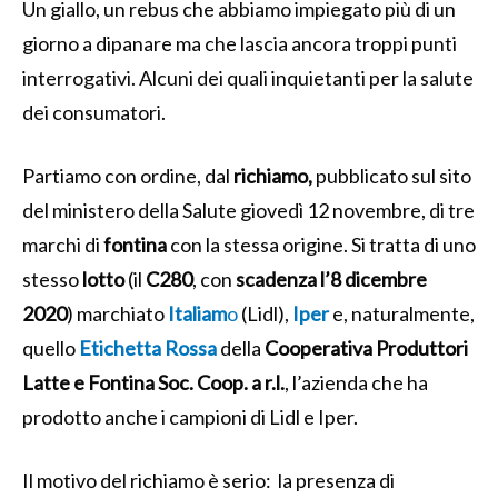
Un giallo, un rebus che abbiamo impiegato più di un
giorno a dipanare ma che lascia ancora troppi punti
interrogativi. Alcuni dei quali inquietanti per la salute
dei consumatori.
Partiamo con ordine, dal
richiamo,
pubblicato sul sito
del ministero della Salute giovedì 12 novembre, di tre
marchi di
fontina
con la stessa origine. Si tratta di uno
stesso
lotto
(il
C280
, con
scadenza l’8 dicembre
2020
) marchiato
Italiam
o
(Lidl),
Iper
e, naturalmente,
quello
Etichetta Rossa
della
Cooperativa Produttori
Latte e Fontina Soc. Coop. a r.l.
, l’azienda che ha
prodotto anche i campioni di Lidl e Iper.
Il motivo del richiamo è serio: la presenza di