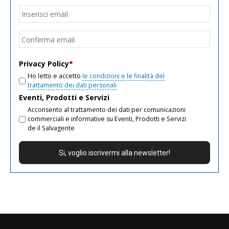
Email
*
Inseri
email
Conf
email
Privacy Policy
*
Ho letto e accetto
le condizioni e le finalità del
trattamento dei dati personali
Eventi, Prodotti e Servizi
Acconsento al trattamento dei dati per comunicazioni
commerciali e informative su Eventi, Prodotti e Servizi
de il Salvagente