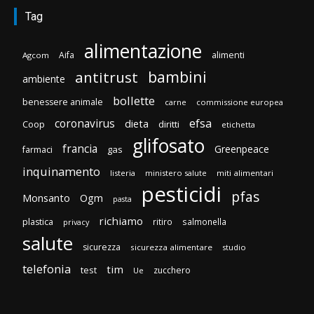
Tag
alimentazione
Aifa
alimenti
Agcom
bambini
antitrust
ambiente
bollette
benessere animale
carne
commissione europea
efsa
coronavirus
dieta
Coop
diritti
etichetta
glifosato
francia
Greenpeace
gas
farmaci
inquinamento
listeria
ministero salute
miti alimentari
pesticidi
pfas
Monsanto
Ogm
pasta
richiamo
plastica
ritiro
salmonella
privacy
salute
sicurezza
sicurezza alimentare
studio
telefonia
tim
test
zucchero
Ue