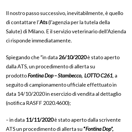
Il nostro passo successivo, inevitabilmente, è quello
di contattare l’
Ats
(l’agenzia per la tutela della
Salute) di Milano. E il servizio veterinario dell’Azienda
ci risponde immediatamente.
Spiegando che “in data
26/10/2020
è stato aperto
dalla ATS, un procedimento di allerta su
prodotto
Fontina Dop – Stambecco,
LOTTO C261
,
a
seguito di campionamento ufficiale effettuato in
data 14/10/2020 in esercizio di vendita al dettaglio
(notifica RASFF 2020.4600);
– in data
11/11/2020
è stato aperto dalla scrivente
ATS un procedimento di allerta su
“
Fontina Dop”,