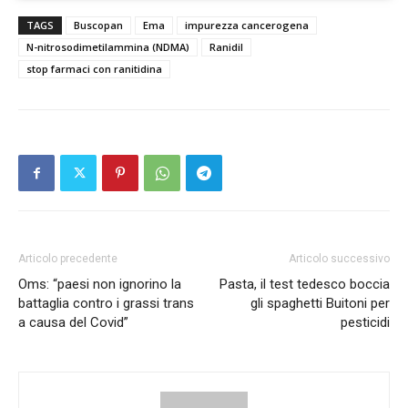
TAGS
Buscopan
Ema
impurezza cancerogena
N-nitrosodimetilammina (NDMA)
Ranidil
stop farmaci con ranitidina
Articolo precedente
Articolo successivo
Oms: “paesi non ignorino la
Pasta, il test tedesco boccia
battaglia contro i grassi trans
gli spaghetti Buitoni per
a causa del Covid”
pesticidi