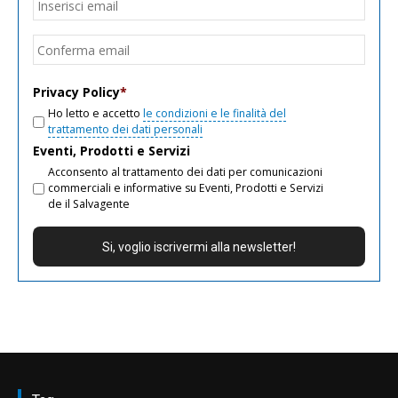
Inseri
email
Conf
email
Privacy Policy
*
Ho letto e accetto
le condizioni e le finalità del
trattamento dei dati personali
Eventi, Prodotti e Servizi
Acconsento al trattamento dei dati per comunicazioni
commerciali e informative su Eventi, Prodotti e Servizi
de il Salvagente