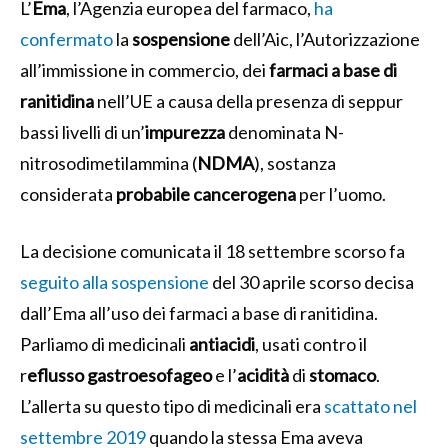
L’
Ema
, l’Agenzia europea del farmaco,
ha
confermato
la
sospensione
dell’Aic, l’Autorizzazione
all’immissione in commercio, dei
farmaci a base di
ranitidina
nell’UE a causa della presenza di seppur
bassi livelli di un’
impurezza
denominata N-
nitrosodimetilammina (
NDMA
), sostanza
considerata
probabile
cancerogena
per l’uomo.
La decisione comunicata il 18 settembre scorso fa
seguito alla sospensione
del 30 aprile scorso decisa
dall’Ema all’uso dei farmaci a base di ranitidina.
Parliamo di medicinali
antiacidi
, usati contro il
r
eflusso gastroesofageo
e l’
acidità
di
stomaco
.
L’allerta su questo tipo di medicinali era
scattato nel
settembre 2019
quando la stessa Ema aveva