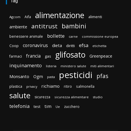
Tag
alimentazione
Aifa
alimenti
Agcom
bambini
antitrust
ambiente
bollette
benessere animale
carne
commissione europea
efsa
coronavirus
dieta
diritti
Coop
etichetta
glifosato
francia
Greenpeace
gas
farmaci
inquinamento
listeria
ministero salute
miti alimentari
pesticidi
pfas
Monsanto
Ogm
pasta
richiamo
plastica
ritiro
salmonella
privacy
salute
sicurezza
sicurezza alimentare
studio
telefonia
tim
test
zucchero
Ue