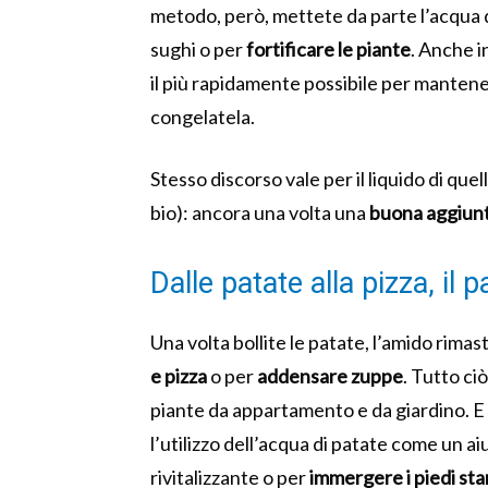
metodo, però, mettete da parte l’acqua d
sughi o per
fortificare le piante
. Anche i
il più rapidamente possibile per mantene
congelatela.
Stesso discorso vale per il liquido di que
bio): ancora una volta una
buona aggiun
Dalle patate alla pizza, il 
Una volta bollite le patate, l’amido rima
e pizza
o per
addensare zuppe
. Tutto ci
piante da appartamento e da giardino. 
l’utilizzo dell’acqua di patate come un ai
rivitalizzante o per
immergere i piedi sta