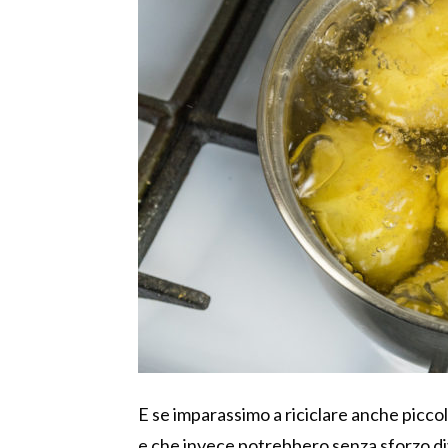
E se imparassimo a riciclare anche picc
e che invece potrebbero senza sforzo di