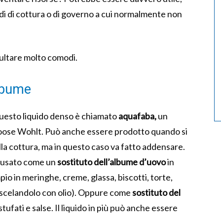
uidi di cottura o di governo a cui normalmente non
sultare molto comodi.
albume
e, questo liquido denso è chiamato
aquafaba,
un
oose Wohlt. Può anche essere prodotto quando si
ella cottura, ma in questo caso va fatto addensare.
e usato come un
sostituto dell’albume d’uovo
in
io in meringhe, creme, glassa, biscotti, torte,
iscelandolo con olio). Oppure come
sostituto del
fati e salse. Il liquido in più può anche essere