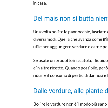
in casa.
Del mais non si butta nien
Una volta bollite le pannocchie, lasciate c
diversi modi. Quella che avanza come
mi
utile per aggiungere verdure e carne p
Se usate un prodotto in scatola, il liquid
e in altre ricette. Quando possibile, per
ridurre il consumo di pesticidi dannosi e f
Dalle verdure, alle piante 
Bollire le verdure non è il modo più sano