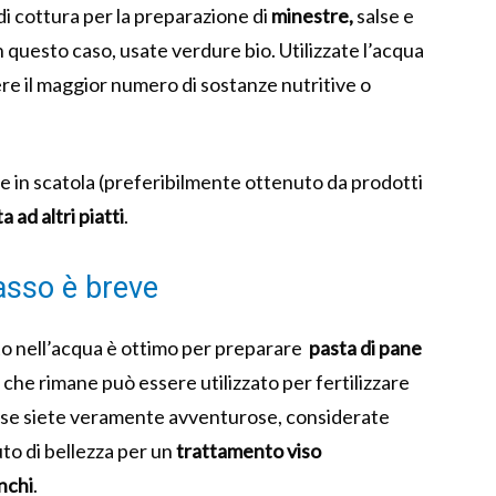
i cottura per la preparazione di
minestre,
salse e
n questo caso, usate verdure bio. Utilizzate l’acqua
re il maggior numero di sostanze nutritive o
lle in scatola (preferibilmente ottenuto da prodotti
ta
ad altri piatti
.
passo è breve
sto nell’acqua è ottimo per preparare
pasta di pane
ò che rimane può essere utilizzato per fertilizzare
E se siete veramente avventurose, considerate
uto di bellezza per un
trattamento viso
nchi
.