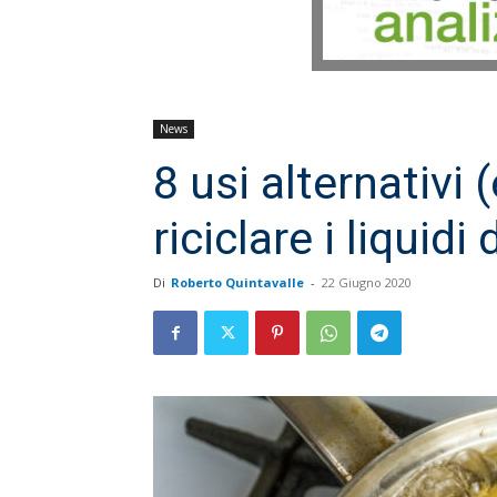
News
8 usi alternativi (
riciclare i liquidi
Di
Roberto Quintavalle
-
22 Giugno 2020