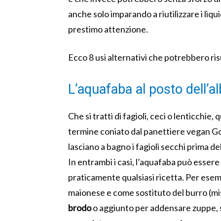
anche solo imparando a riutilizzare i liq
prestimo attenzione.
Ecco 8 usi alternativi che potrebbero ri
L’aquafaba al posto dell’
Che si tratti di fagioli, ceci o lenticchi
termine coniato dal panettiere vegan G
lasciano a bagno i fagioli secchi prima d
In entrambi i casi, l’aquafaba può esser
praticamente qualsiasi ricetta. Per esemp
maionese e come sostituto del burro (m
brodo
o aggiunto per addensare zuppe, stu