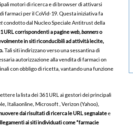
ipali motori di ricerca e di browser di attivarsi
di farmaci per il CoVid-19. Questa iniziativa fa
et
condotto dal Nucleo Speciale Antitrust della
1 URL corrispondenti a pagine
web
,
banners
o
olmente in siti riconducibili ad attività lecite,
o.
Tali siti indirizzano verso una sessantina di
essaria autorizzazione alla vendita di farmaci on
ali con obbligo di ricetta, vantando una funzione
tere la lista dei 361 URL ai gestori dei principali
e, Italiaonline, Microsoft , Verizon (Yahoo),
muovere dai risultati di ricerca le URL segnalate
e
legamenti ai siti individuati come “farmacie