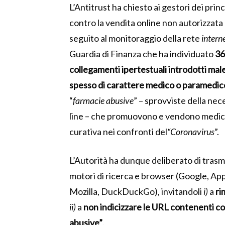
L’Antitrust ha chiesto ai gestori dei princ
contro la vendita online non autorizzata 
seguito al monitoraggio della rete
intern
Guardia di Finanza che ha individuato
36
collegamenti ipertestuali introdotti malev
spesso di carattere medico o paramedic
“
farmacie abusive
” – sprovviste della nec
line – che promuovono e vendono medicin
curativa nei confronti del
“Coronavirus
”.
L’Autorità ha dunque deliberato di trasmet
motori di ricerca e browser (Google, Appl
Mozilla, DuckDuckGo), invitandoli
i)
a
ri
ii)
a
non indicizzare le URL contenenti col
abusive”
.