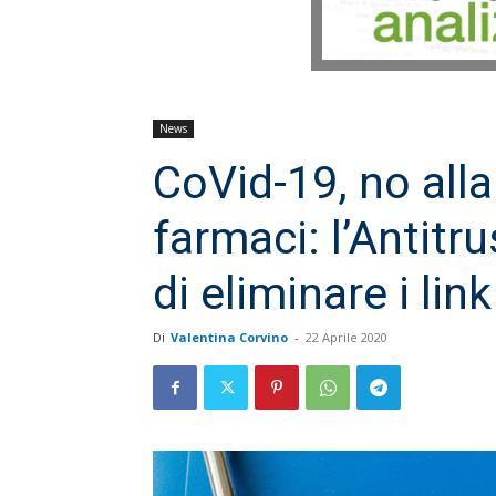
News
CoVid-19, no alla
farmaci: l’Antitr
di eliminare i link
Di
Valentina Corvino
-
22 Aprile 2020