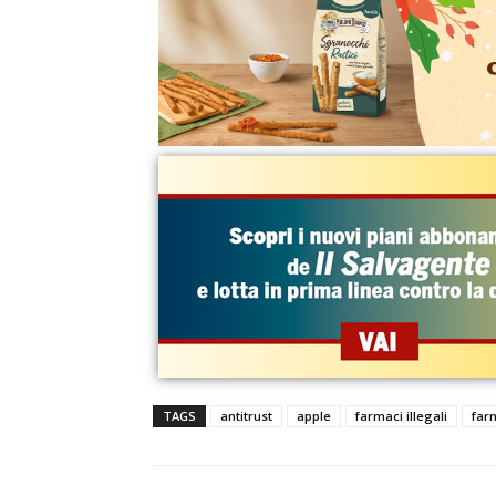
TAGS
antitrust
apple
farmaci illegali
far