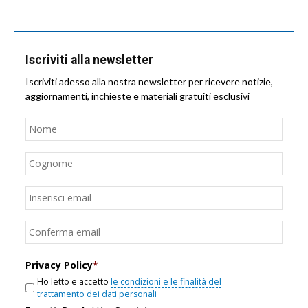
Iscriviti alla newsletter
Iscriviti adesso alla nostra newsletter per ricevere notizie,
aggiornamenti, inchieste e materiali gratuiti esclusivi
Nome
*
Nom
Cogn
Email
*
Inseri
email
Conf
email
Privacy Policy
*
Ho letto e accetto
le condizioni e le finalità del
trattamento dei dati personali