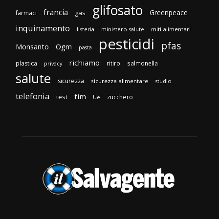
glifosato
francia
Greenpeace
gas
farmaci
inquinamento
listeria
ministero salute
miti alimentari
pesticidi
pfas
Monsanto
Ogm
pasta
richiamo
plastica
ritiro
salmonella
privacy
salute
sicurezza
sicurezza alimentare
studio
telefonia
tim
test
zucchero
Ue