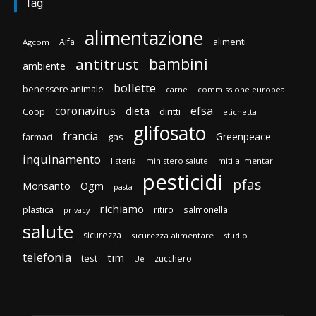
Tag
alimentazione
Aifa
alimenti
Agcom
bambini
antitrust
ambiente
bollette
benessere animale
carne
commissione europea
efsa
coronavirus
dieta
diritti
Coop
etichetta
glifosato
francia
Greenpeace
gas
farmaci
inquinamento
listeria
ministero salute
miti alimentari
pesticidi
pfas
Monsanto
Ogm
pasta
richiamo
plastica
ritiro
salmonella
privacy
salute
sicurezza
sicurezza alimentare
studio
telefonia
tim
test
zucchero
Ue