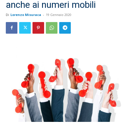
anche ai numeri mobili
Di
Lorenzo Misuraca
-
19 Gennaio 2020