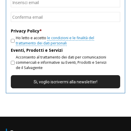
Inseri
email
Conf
email
Privacy Policy
*
Ho letto e accetto
le condizioni e le finalità del
trattamento dei dati personali
Eventi, Prodotti e Servizi
Acconsento al trattamento dei dati per comunicazioni
commerciali e informative su Eventi, Prodotti e Servizi
de il Salvagente