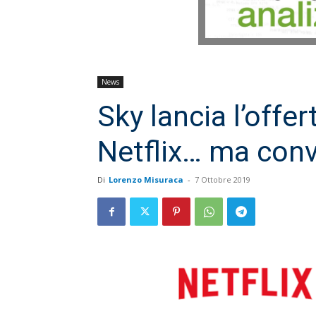
News
Sky lancia l’offe
Netflix… ma conv
Di
Lorenzo Misuraca
-
7 Ottobre 2019