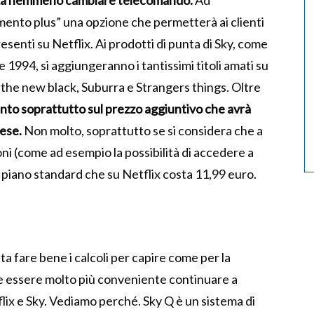
enza nemmeno cambiare telecomando.
Ad
imento plus” una opzione che permetterà ai clienti
esenti su Netflix. Ai prodotti di punta di Sky, come
 1994, si aggiungeranno i tantissimi titoli amati su
s the new black, Suburra e Strangers things. Oltre
nto soprattutto sul prezzo aggiuntivo che avrà
mese.
Non molto, soprattutto se si considera che a
ni (come ad esempio la possibilità di accedere a
ano standard che su Netflix costa 11,99 euro.
a fare bene i calcoli per capire come per la
e essere molto più conveniente continuare a
ix e Sky. Vediamo perché. Sky Q è un sistema di