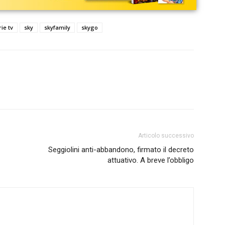
rie tv
sky
skyfamily
skygo
Articolo successivo
Seggiolini anti-abbandono, firmato il decreto
attuativo. A breve l’obbligo