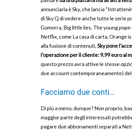
passare
da una piattaforma all’altra s
annunciarla è Sky, che lancia “Intratten
di Sky Q di vedere anche tutte le serie pr
Gomorra, Big little lies, The young pope e
Netflix, come La casa di carta, Orange i
alla fusione di contenuti,
Sky pone l’acce
l’operazione per il cliente: 9,99 euro al 
questo prezzo avrà attive le stesse opzio
due account contemporaneamente) del pi
Facciamo due conti…
Di più a meno, dunque? Non proprio, bast
maggior parte degli interessati potrebb
pagare due abbonamenti separati a Netfl