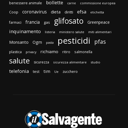
bollette
benessere animale
carne
commissione europea
efsa
coronavirus
dieta
Coop
diritti
etichetta
glifosato
francia
Greenpeace
gas
farmaci
inquinamento
listeria
ministero salute
miti alimentari
pesticidi
pfas
Monsanto
Ogm
pasta
richiamo
plastica
ritiro
salmonella
privacy
salute
sicurezza
sicurezza alimentare
studio
telefonia
tim
test
zucchero
Ue