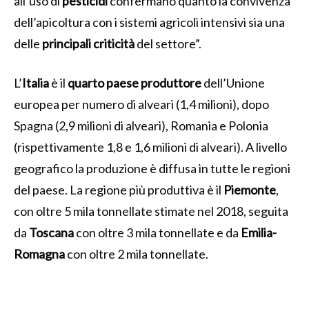
all’uso di
pesticidi
confermano quanto la con
vivenza
dell’apicoltura con i sistemi agricoli intensivi sia una
delle
principali criticità
del settore”.
L’
Italia
è il
quarto
paese
produttore
dell’Unione
europea per numero di alveari (1,4 milioni), dopo
Spagna (2,9 milioni di alveari), Romania e Polonia
(rispettivamente 1,8 e 1,6 milioni di alveari). A livello
geografico la produzione è diffusa in tutte le regioni
del paese. La regione più produttiva è il
Piemonte
,
con oltre 5 mila tonnellate stimate nel 2018, seguita
da
Toscana
con oltre 3 mila tonnellate e da
Emilia-
Romagna
con oltre 2 mila tonnellate.