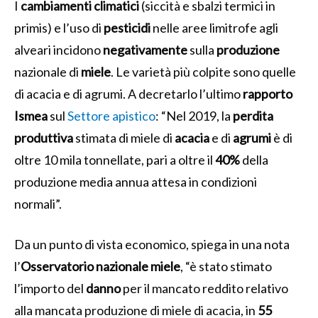
I
cambiamenti
climatici
(siccità e sbalzi termici in
primis) e l’uso di
pesticidi
nelle aree limitrofe agli
alveari incidono
negativamente
sulla
produzione
nazionale di
miele
. Le varietà più colpite sono quelle
di acacia e di agrumi. A decretarlo l’ultimo
rapporto
Ismea
sul
Settore apistico
: “Nel 2019, la
perdita
produttiva
stimata di miele di
acacia
e di
agrumi
è di
oltre 10 mila tonnellate, pari a oltre il
40%
della
produzione media annua attesa in condizioni
normali”.
Da un punto di vista economico, spiega in una nota
l’
Osservatorio nazionale miele
, “è stato stimato
l’importo del
danno
per il mancato reddito relativo
alla mancata produzione di miele di acacia, in
55