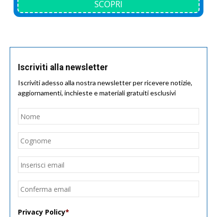
SCOPRI
Iscriviti alla newsletter
Iscriviti adesso alla nostra newsletter per ricevere notizie,
aggiornamenti, inchieste e materiali gratuiti esclusivi
Nome
*
Nom
Cogn
Email
*
Inseri
email
Conf
email
Privacy Policy
*