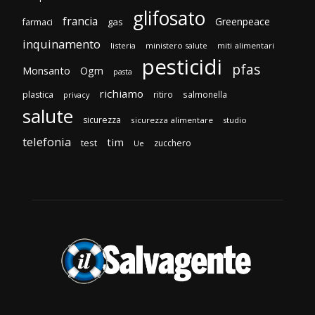
glifosato
francia
Greenpeace
gas
farmaci
inquinamento
listeria
ministero salute
miti alimentari
pesticidi
pfas
Monsanto
Ogm
pasta
richiamo
plastica
ritiro
salmonella
privacy
salute
sicurezza
sicurezza alimentare
studio
telefonia
tim
test
zucchero
Ue