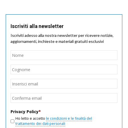
Iscriviti alla newsletter
Iscriviti adesso alla nostra newsletter per ricevere notizie,
aggiornamenti, inchieste e materiali gratuiti esclusivi
Nome
*
Nom
Cogn
Email
*
Inseri
email
Conf
email
Privacy Policy
*
Ho letto e accetto
le condizioni e le finalità del
trattamento dei dati personali