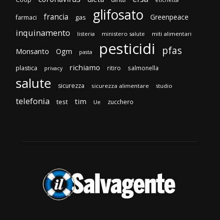
glifosato
francia
Greenpeace
gas
farmaci
inquinamento
listeria
ministero salute
miti alimentari
pesticidi
pfas
Monsanto
Ogm
pasta
richiamo
plastica
ritiro
salmonella
privacy
salute
sicurezza
sicurezza alimentare
studio
telefonia
tim
test
zucchero
Ue