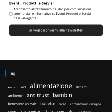
Eventi, Prodotti e Servizi
Acconsento al trattamento dei dati per comunicazioni
commerciali e informative su Eventi, Prodotti e Servizi
de il Salvagente
Tag
alimentazione
Aifa
alimenti
Agcom
bambini
antitrust
ambiente
bollette
benessere animale
carne
commissione europea
efsa
coronavirus
dieta
diritti
Coop
etichetta