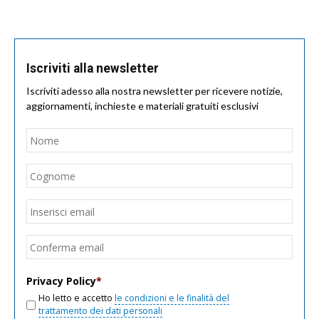
Iscriviti alla newsletter
Iscriviti adesso alla nostra newsletter per ricevere notizie,
aggiornamenti, inchieste e materiali gratuiti esclusivi
Nome
*
Nom
Cogn
Email
*
Inseri
email
Conf
email
Privacy Policy
*
Ho letto e accetto
le condizioni e le finalità del
trattamento dei dati personali