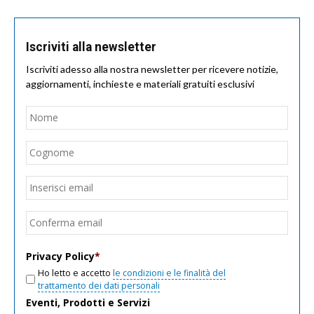
Iscriviti alla newsletter
Iscriviti adesso alla nostra newsletter per ricevere notizie,
aggiornamenti, inchieste e materiali gratuiti esclusivi
Nome
*
Nom
Cogn
Email
*
Inseri
email
Conf
email
Privacy Policy
*
Ho letto e accetto
le condizioni e le finalità del
trattamento dei dati personali
Eventi, Prodotti e Servizi