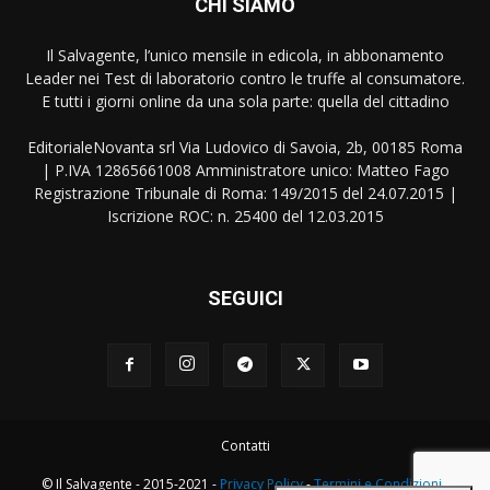
CHI SIAMO
Il Salvagente, l’unico mensile in edicola, in abbonamento
Leader nei Test di laboratorio contro le truffe al consumatore.
E tutti i giorni online da una sola parte: quella del cittadino
EditorialeNovanta srl Via Ludovico di Savoia, 2b, 00185 Roma
| P.IVA 12865661008 Amministratore unico: Matteo Fago
Registrazione Tribunale di Roma: 149/2015 del 24.07.2015 |
Iscrizione ROC: n. 25400 del 12.03.2015
SEGUICI
Contatti
© Il Salvagente - 2015-2021 -
Privacy Policy
-
Termini e Condizioni
-