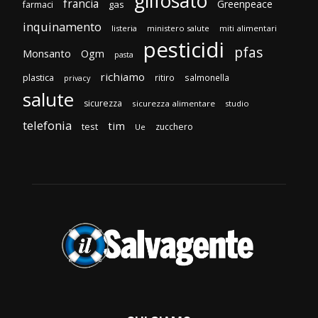
glifosato
francia
Greenpeace
gas
farmaci
inquinamento
listeria
ministero salute
miti alimentari
pesticidi
pfas
Monsanto
Ogm
pasta
richiamo
plastica
ritiro
salmonella
privacy
salute
sicurezza
sicurezza alimentare
studio
telefonia
tim
test
zucchero
Ue