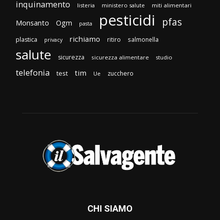
inquinamento
listeria
ministero salute
miti alimentari
pesticidi
pfas
Monsanto
Ogm
pasta
richiamo
plastica
ritiro
salmonella
privacy
salute
sicurezza
sicurezza alimentare
studio
telefonia
tim
test
zucchero
Ue
CHI SIAMO