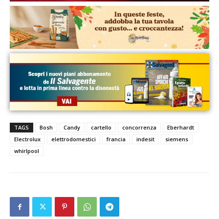
TAGS
Bosh
Candy
cartello
concorrenza
Eberhardt
Electrolux
elettrodomestici
francia
indesit
siemens
whirlpool