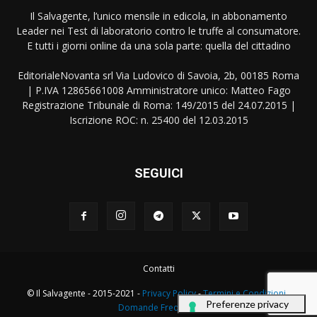
Il Salvagente, l’unico mensile in edicola, in abbonamento
Leader nei Test di laboratorio contro le truffe al consumatore.
E tutti i giorni online da una sola parte: quella del cittadino
EditorialeNovanta srl Via Ludovico di Savoia, 2b, 00185 Roma
| P.IVA 12865661008 Amministratore unico: Matteo Fago
Registrazione Tribunale di Roma: 149/2015 del 24.07.2015 |
Iscrizione ROC: n. 25400 del 12.03.2015
SEGUICI
Contatti
© Il Salvagente - 2015-2021 -
Privacy Policy
-
Termini e Condizioni
-
Domande Frequenti