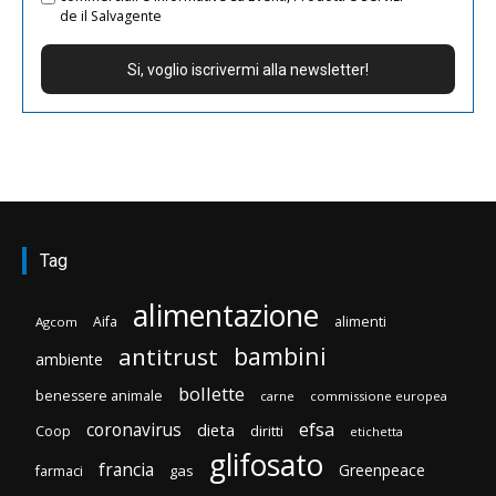
de il Salvagente
Tag
alimentazione
Aifa
alimenti
Agcom
bambini
antitrust
ambiente
bollette
benessere animale
carne
commissione europea
efsa
coronavirus
dieta
diritti
Coop
etichetta
glifosato
francia
Greenpeace
gas
farmaci