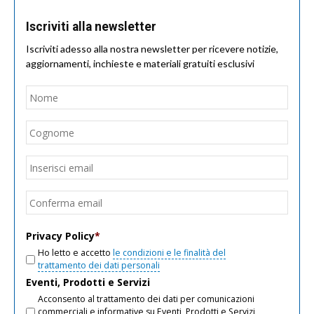
Iscriviti alla newsletter
Iscriviti adesso alla nostra newsletter per ricevere notizie,
aggiornamenti, inchieste e materiali gratuiti esclusivi
Nome
*
Nom
Cogn
Email
*
Inseri
email
Conf
email
Privacy Policy
*
Ho letto e accetto
le condizioni e le finalità del
trattamento dei dati personali
Eventi, Prodotti e Servizi
Acconsento al trattamento dei dati per comunicazioni
commerciali e informative su Eventi, Prodotti e Servizi