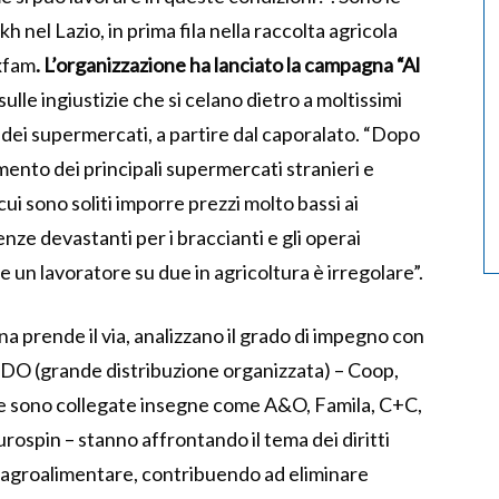
 nel Lazio, in prima fila nella raccolta agricola
Oxfam
. L’organizzazione ha lanciato la campagna “Al
sulle ingiustizie che si celano dietro a moltissimi
i dei supermercati, a partire dal caporalato. “Dopo
mento dei principali supermercati stranieri e
i sono soliti imporre prezzi molto bassi ai
nze devastanti per i braccianti e gli operai
e un lavoratore su due in agricoltura è irregolare”.
a prende il via, analizzano il grado di impegno con
la GDO (grande distribuzione organizzata) – Coop,
le sono collegate insegne come A&O, Famila, C+C,
 Eurospin – stanno affrontando il tema dei diritti
e agroalimentare, contribuendo ad eliminare