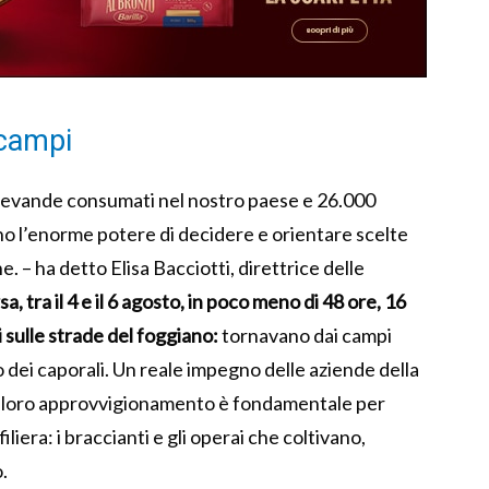
 campi
le bevande consumati nel nostro paese e 26.000
no l’enorme potere di decidere e orientare scelte
ne. – ha detto Elisa Bacciotti, direttrice delle
a, tra il 4 e il 6 agosto, in poco meno di 48 ore, 16
i sulle strade del foggiano:
tornavano dai campi
o dei caporali. Un reale impegno delle aziende della
l loro approvvigionamento è fondamentale per
filiera: i braccianti e gli operai che coltivano,
.