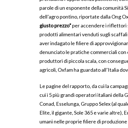
parole di un esponente della comunità Sikh
dell’agro pontino, riportate dalla Ong 
giusto prezzo”
per accendere i riflettori 
prodotti alimentari venduti sugli scaffal
aver indagato le filiere di approvvigiona
denunciato le pratiche commerciali con cu
produttori di piccola scala, con consegue
agricoli, Oxfam ha guardato all’Italia dov
Le pagine del rapporto, da cui la campagn
cui i 5 più grandi operatori italiani del
Conad, Esselunga, Gruppo Selex (al qua
Elite, il gigante, Sole 365 e varie altre),
umani nelle proprie filiere di produzion