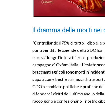
Il dramma delle morti nei
“Controllando il 75% di tutto il cibo e 
punti vendita, le aziende della GDO han
e prezzi lungo l’intera filiera di produzio
campagne di Oxfam Italia –
L’estate scors
braccianti agricoli sono morti in incident
stipati come bestie sui mezzi di trasport
GDO a cambiare politiche e pratiche de
difendere i diritti dell’ultimo anello della 
raccolgono e confezionano il nostro cibo