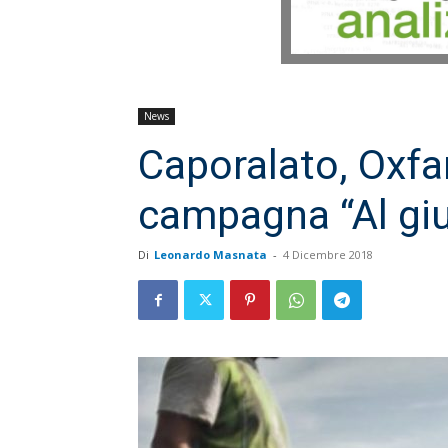
News
Caporalato, Oxfa
campagna “Al giu
Di
Leonardo Masnata
-
4 Dicembre 2018