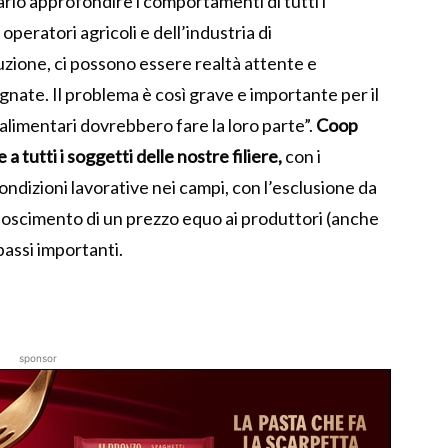
ario approfondire i comportamenti di tutti i
 operatori agricoli e dell’industria di
zione, ci possono essere realtà attente e
gnate. Il problema è così grave e importante per il
alimentari dovrebbero fare la loro parte”.
Coop
 tutti i soggetti delle nostre filiere,
con i
ondizioni lavorative nei campi, con l’esclusione da
conoscimento di un prezzo equo ai produttori (anche
passi importanti.
sponsor