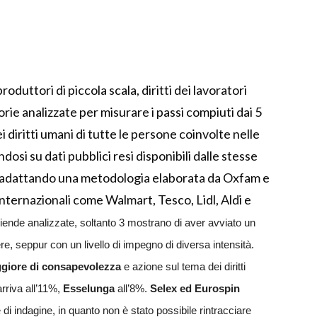
roduttori di piccola scala, diritti dei lavoratori
gorie analizzate per misurare i passi compiuti dai 5
i diritti umani di tutte le persone coinvolte nelle
osi su dati pubblici resi disponibili dalle stesse
a adattando una metodologia elaborata da Oxfam e
internazionali come Walmart, Tesco, Lidl, Aldi e
aziende analizzate, soltanto 3 mostrano di aver avviato un
iere, seppur con un livello di impegno di diversa intensità.
ggiore di consapevolezza
e azione sul tema dei diritti
rriva all’11%,
Esselunga
all’8%.
Selex ed Eurospin
 di indagine, in quanto non è stato possibile rintracciare