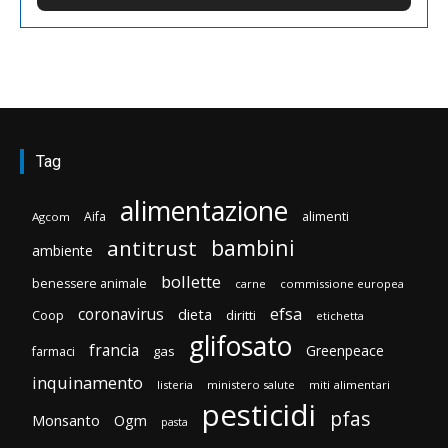
Tag
alimentazione
Aifa
alimenti
Agcom
bambini
antitrust
ambiente
bollette
benessere animale
carne
commissione europea
efsa
coronavirus
dieta
diritti
Coop
etichetta
glifosato
francia
Greenpeace
gas
farmaci
inquinamento
listeria
ministero salute
miti alimentari
pesticidi
pfas
Monsanto
Ogm
pasta