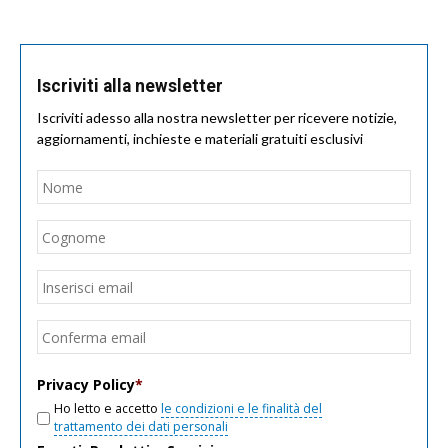
Iscriviti alla newsletter
Iscriviti adesso alla nostra newsletter per ricevere notizie,
aggiornamenti, inchieste e materiali gratuiti esclusivi
Nome
*
Nom
Cogn
Email
*
Inseri
email
Conf
email
Privacy Policy
*
Ho letto e accetto
le condizioni e le finalità del
trattamento dei dati personali