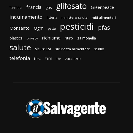
glifosato
francia
Greenpeace
gas
farmaci
inquinamento
listeria
ministero salute
miti alimentari
pesticidi
pfas
Monsanto
Ogm
pasta
richiamo
plastica
ritiro
salmonella
privacy
salute
sicurezza
sicurezza alimentare
studio
telefonia
tim
test
zucchero
Ue