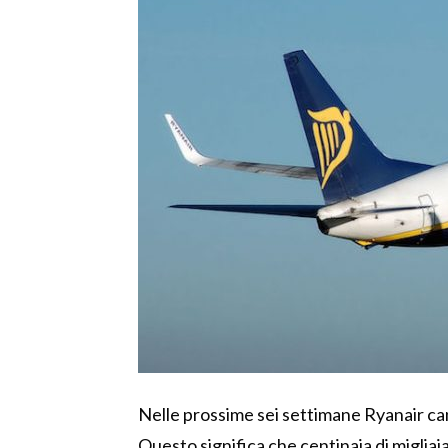
Nelle prossime sei settimane Ryanair canc
Questo significa che centinaia di migliai