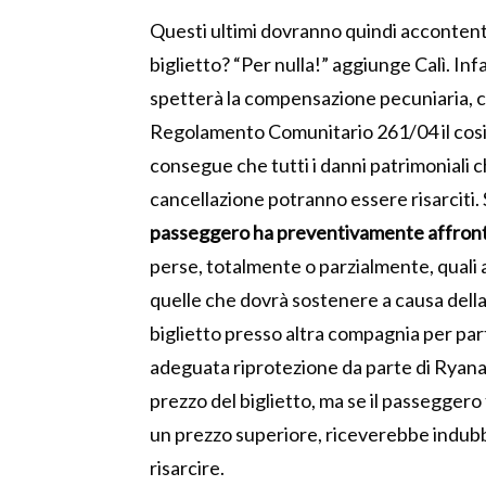
Questi ultimi dovranno quindi accontent
biglietto? “Per nulla!” aggiunge Calì. Infatt
spetterà la compensazione pecuniaria, che 
Regolamento Comunitario 261/04 il cos
consegue che tutti i danni patrimoniali c
cancellazione potranno essere risarciti. S
passeggero ha preventivamente affronta
perse, totalmente o parzialmente, quali
quelle che dovrà sostenere a causa dell
biglietto presso altra compagnia per par
adeguata riprotezione da parte di Ryanai
prezzo del biglietto, ma se il passeggero
un prezzo superiore, riceverebbe indu
risarcire.