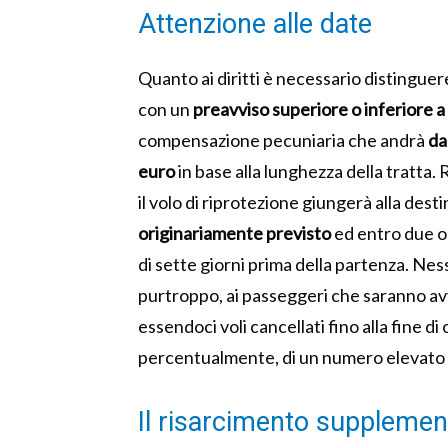
Attenzione alle date
Quanto ai diritti è necessario distinguer
con un
preavviso superiore o inferiore 
compensazione pecuniaria che andrà
da
euro
in base alla lunghezza della tratta.
il volo di riprotezione giungerà alla dest
originariamente previsto
ed entro due or
di sette giorni prima della partenza. N
purtroppo, ai passeggeri che saranno avv
essendoci voli cancellati fino alla fine di
percentualmente, di un numero elevato 
Il risarcimento supplemen