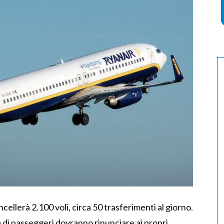
ellerà 2.100 voli, circa 50 trasferimenti al giorno.
a di passeggeri dovranno rinunciare ai propri