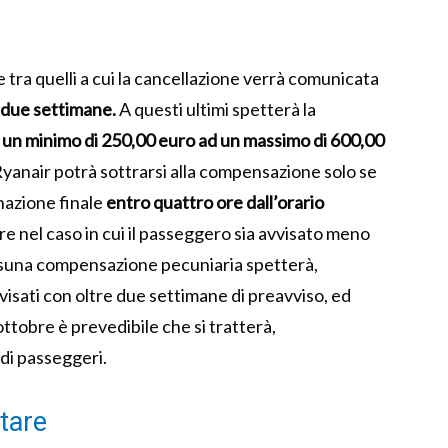
e tra quelli a cui la cancellazione verrà comunicata
a due settimane.
A questi ultimi spetterà la
 un minimo di 250,00 euro ad un massimo di 600,00
 Ryanair potrà sottrarsi alla compensazione solo se
inazione finale
entro quattro ore dall’orario
e nel caso in cui il passeggero sia avvisato meno
essuna compensazione pecuniaria spetterà,
isati con oltre due settimane di preavviso, ed
 ottobre è prevedibile che si tratterà,
di passeggeri.
tare