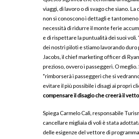
viaggi, di lavoro o di svago che siano. La 
non si conoscono i dettagli e tantomeno i c
necessità di ridurre il monte ferie accum
e di rispettare la puntualità dei suoi voli. 
dei nostri piloti e stiamo lavorando duro 
Jacobs, il chief marketing officer di Ryan
prezioso, ovvero i passeggeri. O meglio
“rimborserà i passeggeri che si vedranno c
evitare il più possibile i disagi ai propri c
compensare il disagio che creerà il vett
Spiega Carmelo Calì, responsabile Turis
cancellare migliaia di voli è stata adot
delle esigenze del vettore di programmar