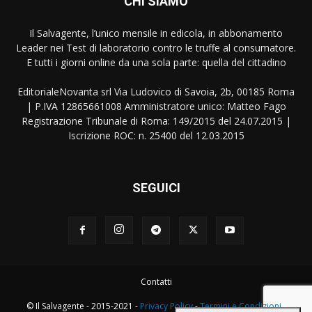
CHI SIAMO
Il Salvagente, l’unico mensile in edicola, in abbonamento
Leader nei Test di laboratorio contro le truffe al consumatore.
E tutti i giorni online da una sola parte: quella del cittadino
EditorialeNovanta srl Via Ludovico di Savoia, 2b, 00185 Roma
| P.IVA 12865661008 Amministratore unico: Matteo Fago
Registrazione Tribunale di Roma: 149/2015 del 24.07.2015 |
Iscrizione ROC: n. 25400 del 12.03.2015
SEGUICI
Contatti
© Il Salvagente - 2015-2021 -
Privacy Policy
-
Termini e Condizioni
-