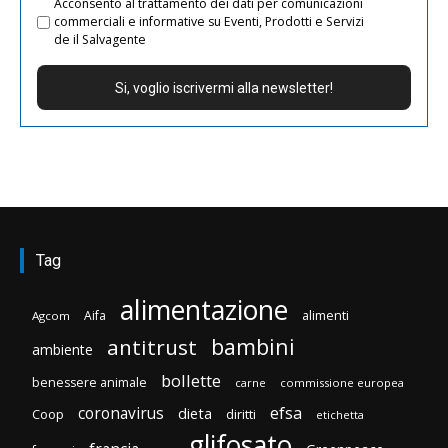
Acconsento al trattamento dei dati per comunicazioni
commerciali e informative su Eventi, Prodotti e Servizi
de il Salvagente
Tag
alimentazione
Aifa
alimenti
Agcom
bambini
antitrust
ambiente
bollette
benessere animale
carne
commissione europea
efsa
coronavirus
dieta
Coop
diritti
etichetta
glifosato