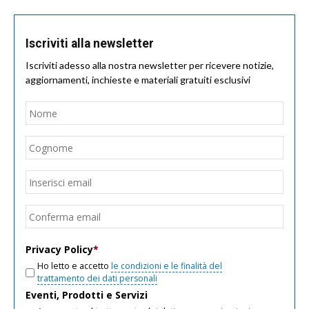
Iscriviti alla newsletter
Iscriviti adesso alla nostra newsletter per ricevere notizie,
aggiornamenti, inchieste e materiali gratuiti esclusivi
Nome
*
Nom
Cogn
Email
*
Inseri
email
Conf
email
Privacy Policy
*
Ho letto e accetto
le condizioni e le finalità del
trattamento dei dati personali
Eventi, Prodotti e Servizi