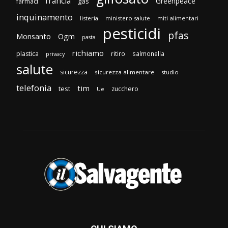
francia
Greenpeace
gas
farmaci
inquinamento
listeria
ministero salute
miti alimentari
pesticidi
pfas
Monsanto
Ogm
pasta
richiamo
plastica
ritiro
salmonella
privacy
salute
sicurezza
sicurezza alimentare
studio
telefonia
tim
test
zucchero
Ue